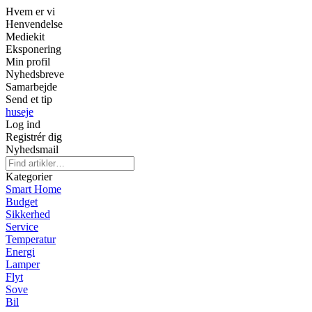
Hvem er vi
Henvendelse
Mediekit
Eksponering
Min profil
Nyhedsbreve
Samarbejde
Send et tip
huseje
Log ind
Registrér dig
Nyhedsmail
Kategorier
Smart Home
Budget
Sikkerhed
Service
Temperatur
Energi
Lamper
Flyt
Sove
Bil