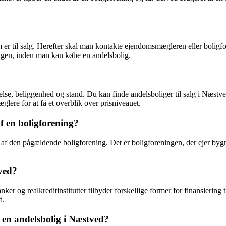
 er til salg. Herefter skal man kontakte ejendomsmægleren eller boligfo
gen, inden man kan købe en andelsbolig.
lse, beliggenhed og stand. Du kan finde andelsboliger til salg i Næstved i
lere for at få et overblik over prisniveauet.
 en boligforening?
af den pågældende boligforening. Det er boligforeningen, der ejer bygn
tved?
nker og realkreditinstitutter tilbyder forskellige former for finansiering 
d.
n andelsbolig i Næstved?