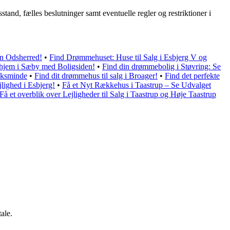
nd, fælles beslutninger samt eventuelle regler og restriktioner i
en Odsherred!
•
Find Drømmehuset: Huse til Salg i Esbjerg V og
 hjem i Sæby med Boligsiden!
•
Find din drømmebolig i Støvring: Se
æksminde
•
Find dit drømmehus til salg i Broager!
•
Find det perfekte
jlighed i Esbjerg!
•
Få et Nyt Rækkehus i Taastrup – Se Udvalget
Få et overblik over Lejligheder til Salg i Taastrup og Høje Taastrup
ale.