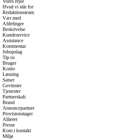
Vores rejse
Hvad vi står for
Redaktionsteam
Vær med
Afdelinger
Beskrivelse
Kundeservice
Assistance
Kommentar
Jobopslag
Tip os
Bruger
Konto
Løsning
Satser
Gevinster
Tjenester
Partnerskab
Brand
Annoncepartner
Provisionstager
Allieret
Presse
Kom i kontakt
Miljø