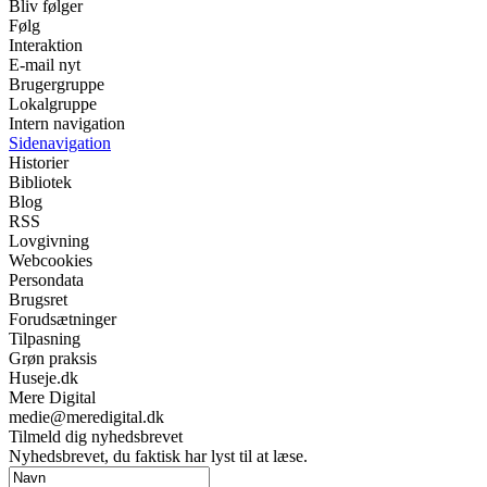
Bliv følger
Følg
Interaktion
E-mail nyt
Brugergruppe
Lokalgruppe
Intern navigation
Sidenavigation
Historier
Bibliotek
Blog
RSS
Lovgivning
Webcookies
Persondata
Brugsret
Forudsætninger
Tilpasning
Grøn praksis
Huseje.dk
Mere Digital
medie@meredigital.dk
Tilmeld dig nyhedsbrevet
Nyhedsbrevet, du faktisk har lyst til at læse.