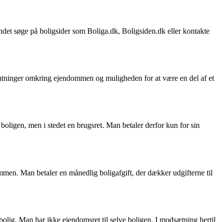
andet søge på boligsider som Boliga.dk, Boligsiden.dk eller kontakte
beslutninger omkring ejendommen og muligheden for at være en del af et
boligen, men i stedet en brugsret. Man betaler derfor kun for sin
mmen. Man betaler en månedlig boligafgift, der dækker udgifterne til
bolig. Man har ikke ejendomsret til selve boligen. I modsætning hertil