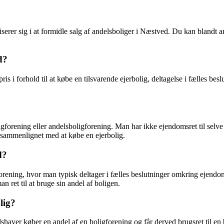
serer sig i at formidle salg af andelsboliger i Næstved. Du kan blandt 
d?
ris i forhold til at købe en tilsvarende ejerbolig, deltagelse i fælles 
gforening eller andelsboligforening. Man har ikke ejendomsret til selve 
 sammenlignet med at købe en ejerbolig.
d?
orening, hvor man typisk deltager i fælles beslutninger omkring ejendo
ret til at bruge sin andel af boligen.
lig?
haver køber en andel af en boligforening og får derved brugsret til en 