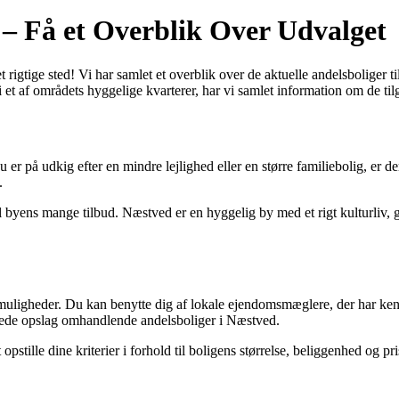
d – Få et Overblik Over Udvalget
t rigtige sted! Vi har samlet et overblik over de aktuelle andelsboliger
i et af områdets hyggelige kvarterer, har vi samlet information om de til
 er på udkig efter en mindre lejlighed eller en større familiebolig, er de
.
l byens mange tilbud. Næstved er en hyggelig by med et rigt kulturliv, 
re muligheder. Du kan benytte dig af lokale ejendomsmæglere, der har k
erede opslag omhandlende andelsboliger i Næstved.
pstille dine kriterier i forhold til boligens størrelse, beliggenhed og p