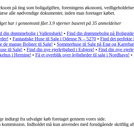
som på ting som boligafgiften, foreningens økonomi, vedligeholdelsessta
 læse alle nødvendige dokumenter, inden man foretager købet.
lget har i gennemsnit fået
3.9
stjerner baseret på
35
anmeldelser
d din drømmebolig i Vallensbæk!
•
Find din drømmebolig på Boligsid
eder!
•
Fantastiske Huse til Salg i Odense N – 5270
•
Find det perfekte
 de mange Boliger til Salg!
•
Sommerhuse til Salg på Enø og Karreb
se til Salg!
•
Find din nye ejerlejlighed i Esbjerg!
•
Find din nye ejerle
kehus i Herning!
•
Få et overblik over lejligheder til salg i Nordhavn!
•
age indtægt fra udvalgte køb foretaget gennem vores side.
 få kommission. Indholdet må kun anvendes med forudgående skriftlig aft