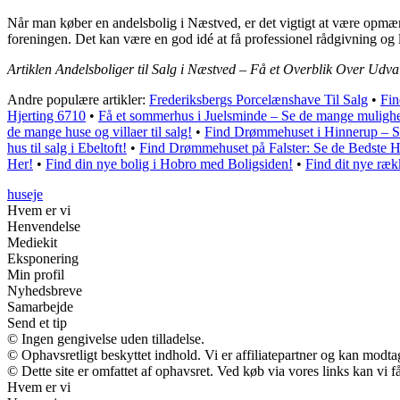
Når man køber en andelsbolig i Næstved, er det vigtigt at være opmærk
foreningen. Det kan være en god idé at få professionel rådgivning og
Artiklen Andelsboliger til Salg i Næstved – Få et Overblik Over Udva
Andre populære artikler:
Frederiksbergs Porcelænshave Til Salg
•
Fin
Hjerting 6710
•
Få et sommerhus i Juelsminde – Se de mange muligh
de mange huse og villaer til salg!
•
Find Drømmehuset i Hinnerup – Se
hus til salg i Ebeltoft!
•
Find Drømmehuset på Falster: Se de Bedste Hu
Her!
•
Find din nye bolig i Hobro med Boligsiden!
•
Find dit nye ræk
huseje
Hvem er vi
Henvendelse
Mediekit
Eksponering
Min profil
Nyhedsbreve
Samarbejde
Send et tip
© Ingen gengivelse uden tilladelse.
© Ophavsretligt beskyttet indhold. Vi er affiliatepartner og kan modt
© Dette site er omfattet af ophavsret. Ved køb via vores links kan vi
Hvem er vi