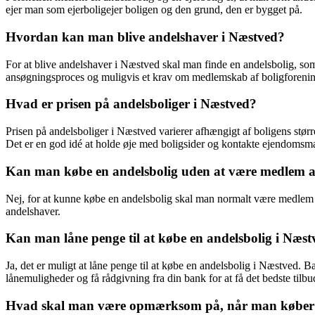
ejer man som ejerboligejer boligen og den grund, den er bygget på.
Hvordan kan man blive andelshaver i Næstved?
For at blive andelshaver i Næstved skal man finde en andelsbolig, som
ansøgningsproces og muligvis et krav om medlemskab af boligforenin
Hvad er prisen på andelsboliger i Næstved?
Prisen på andelsboliger i Næstved varierer afhængigt af boligens større
Det er en god idé at holde øje med boligsider og kontakte ejendomsmæg
Kan man købe en andelsbolig uden at være medlem af
Nej, for at kunne købe en andelsbolig skal man normalt være medlem 
andelshaver.
Kan man låne penge til at købe en andelsbolig i Næs
Ja, det er muligt at låne penge til at købe en andelsbolig i Næstved. Ba
lånemuligheder og få rådgivning fra din bank for at få det bedste tilbu
Hvad skal man være opmærksom på, når man køber e