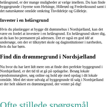
helårsgrund, er der mange muligheder at vælge imellem. Du kan finde
byggegrunde i byerne som Helsinge, Hillerød og Frederikssund samt i
det naturskønne område omkring Tisvildeleje og Gilleleje.
Invester i en helårsgrund
Hvis du planlægger at bygge dit drømmehus i Nordsjælland, kan det
være en fordel at investere i en helårsgrund. En helårsgrund sikrer dig,
at du kan bo permanent på adressen. Det er også en god idé at
undersøge, om der er tilknyttet skole og daginstitutioner i nærheden,
hvis du har børn.
Find din drømmegrund i Nordsjælland
Nu hvor du har lært lidt mere om at finde den perfekte byggegrund i
Nordsjælland, er det tid til at gå på opdagelse. Besøg lokale
ejendomsmæglere, søg online og hold øje med opslag i dit lokale
område. Med det store udvalg af byggegrunde til salg i Nordsjælland
er der helt sikkert en drømmegrund, der venter på dig!
Ofte stillede spørgsmål