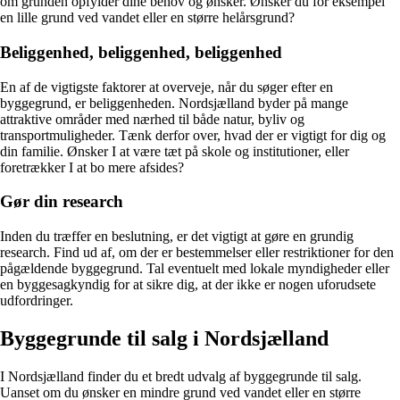
om grunden opfylder dine behov og ønsker. Ønsker du for eksempel
en lille grund ved vandet eller en større helårsgrund?
Beliggenhed, beliggenhed, beliggenhed
En af de vigtigste faktorer at overveje, når du søger efter en
byggegrund, er beliggenheden. Nordsjælland byder på mange
attraktive områder med nærhed til både natur, byliv og
transportmuligheder. Tænk derfor over, hvad der er vigtigt for dig og
din familie. Ønsker I at være tæt på skole og institutioner, eller
foretrækker I at bo mere afsides?
Gør din research
Inden du træffer en beslutning, er det vigtigt at gøre en grundig
research. Find ud af, om der er bestemmelser eller restriktioner for den
pågældende byggegrund. Tal eventuelt med lokale myndigheder eller
en byggesagkyndig for at sikre dig, at der ikke er nogen uforudsete
udfordringer.
Byggegrunde til salg i Nordsjælland
I Nordsjælland finder du et bredt udvalg af byggegrunde til salg.
Uanset om du ønsker en mindre grund ved vandet eller en større