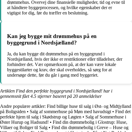
drømmehus. Overvej dine finansielle muligheder, tid og evne til
at håndtere byggeprocessen, og hvilke egenskaber der er
vigtigst for dig, før du træffer en beslutning.
Kan jeg bygge mit drømmehus på en
byggegrund i Nordsjælland?
Ja, du kan bygge dit drømmehus på en byggegrund i
Nordsjælland, hvis der ikke er restriktioner eller tilladelser, der
forhindrer det. Vær opmærksom på, at der kan være lokale
byggestilarter og krav, der skal overholdes, så sørg for at
undersøge dette, før du går i gang med byggeriet.
Artiklen Find den perfekte byggegrund i Nordsjælland! har i
gennemsnit fået
4.5
stjerner baseret på
20
anmeldelser
Andre populære artikler:
Find billige huse til salg i Øst- og Midtjylland
på Boligsiden
•
Salg af sommerhuse på Møn med havudsigt
•
Find det
perfekte hjem til salg i Skødstrup og Løgten
•
Salg af Sommerhuse i
Øster Hurup og Hadsund!
•
Find din drømmebolig i Glostrup: Huse,
Villaer og Boliger til Salg
•
Find din drømmebolig i Greve – Huse og