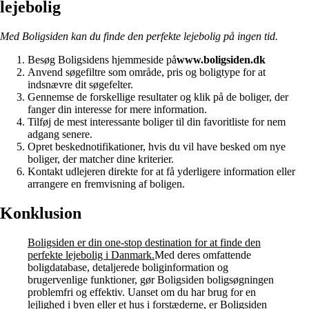
lejebolig
Med Boligsiden kan du finde den perfekte lejebolig på ingen tid.
Besøg Boligsidens hjemmeside på
www.boligsiden.dk
Anvend søgefiltre som område, pris og boligtype for at
indsnævre dit søgefelter.
Gennemse de forskellige resultater og klik på de boliger, der
fanger din interesse for mere information.
Tilføj de mest interessante boliger til din favoritliste for nem
adgang senere.
Opret beskednotifikationer, hvis du vil have besked om nye
boliger, der matcher dine kriterier.
Kontakt udlejeren direkte for at få yderligere information eller
arrangere en fremvisning af boligen.
Konklusion
Boligsiden er din one-stop destination for at finde den
perfekte lejebolig i Danmark.
Med deres omfattende
boligdatabase, detaljerede boliginformation og
brugervenlige funktioner, gør Boligsiden boligsøgningen
problemfri og effektiv. Uanset om du har brug for en
lejlighed i byen eller et hus i forstæderne, er Boligsiden