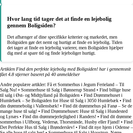
Hvor lang tid tager det at finde en lejebolig
gennem Boligsiden?
Det afhænger af dine specifikke kriterier og markedet, men
Boligsiden gør det nemt og hurtigt at finde en lejebolig. Tiden
det tager at finde en lejebolig varierer, men Boligsiden hjælper
dig med at spare tid og finde lejeboliger hurtigt.
Artiklen Find den perfekte lejebolig med Boligsiden! har i gennemsnit
fået
4.8
stjerner baseret på
40
anmeldelser
Andre populære artikler:
Få et Sommerhus i Jegum Ferieland – Til
Salg Nu!
•
Sommerhuse til Salg i Bønnerup Strand
•
Find billige huse
til salg i Øst- og Midtjylland på Boligsiden
•
Find Drømmehuset i
Humlebæk – Se Boligsiden for Huse til Salg i 3050 Humlebæk
•
Find
din drømmebolig i Vallensbæk!
•
Find dit drømmehus på Fanø – Se de
mange huse til salg!
•
Find Drømmehuset: Huse til Salg i Hundested
og Lynæs
•
Find din drømmejerlejlighed i Randers!
•
Find dit drømme
sommerhus i Ulfborg, Vedersø, Thorsminde, Husby eller Fjand!
•
Find
Det Perfekte Hus til Salg i Brønderslev!
•
Find dit nye hjem i Odense –
Se alle huse til salg her!
•
Sommerhuse til Salg i Houstrup, Nørre