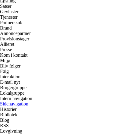
Løsning
Satser
Gevinster
Tjenester
Partnerskab
Brand
Annoncepartner
Provisionstager
Allieret
Presse
Kom i kontakt
Miljø
Bliv følger
Følg
Interaktion
E-mail nyt
Brugergruppe
Lokalgruppe
Intern navigation
Sidenavigation
Historier
Bibliotek
Blog
RSS
Lovgivning