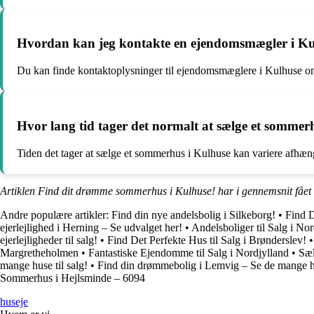
Hvordan kan jeg kontakte en ejendomsmægler i K
Du kan finde kontaktoplysninger til ejendomsmæglere i Kulhuse onli
Hvor lang tid tager det normalt at sælge et sommer
Tiden det tager at sælge et sommerhus i Kulhuse kan variere afhæn
Artiklen Find dit drømme sommerhus i Kulhuse! har i gennemsnit fået
Andre populære artikler:
Find din nye andelsbolig i Silkeborg!
•
Find 
ejerlejlighed i Herning – Se udvalget her!
•
Andelsboliger til Salg i No
ejerlejligheder til salg!
•
Find Det Perfekte Hus til Salg i Brønderslev!
Margretheholmen
•
Fantastiske Ejendomme til Salg i Nordjylland
•
Sæl
mange huse til salg!
•
Find din drømmebolig i Lemvig – Se de mange hu
Sommerhus i Hejlsminde – 6094
huseje