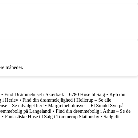
ere måneder.
•
Find Drømmehuset i Skærbæk – 6780 Huse til Salg
•
Køb din
 i Herlev
•
Find din drømmelejlighed i Hellerup – Se alle
ense – Se udvalget her!
•
Margretheholmsvej – Et Smukt Syn på
drømmebolig på Langeland!
•
Find din drømmebolig i Århus – Se de
n
•
Fantastiske Huse til Salg i Tommerup Stationsby
•
Sælg dit