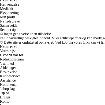
Hvem er vi
Henvendelse
Mediekit
Eksponering
Min profil
Nyhedsbreve
Samarbejde
Send et tip
© Ingen gengivelse uden tilladelse.
© Ophavsretligt beskyttet indhold. Vi er affiliatepartner og kan modtag
© Dette site er omfattet af ophavsret. Ved køb via vores links kan vi 
Hvem er vi
Vores rejse
Hvad vi står for
Redaktionsteam
Vær med
Afdelinger
Beskrivelse
Kundeservice
Assistance
Kommentar
Jobopslag
Tip os
Bruger
Konto