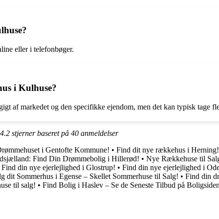
ulhuse?
ne eller i telefonbøger.
hus i Kulhuse?
gigt af markedet og den specifikke ejendom, men det kan typisk tage fl
4.2
stjerner baseret på
40
anmeldelser
Drømmehuset i Gentofte Kommune!
•
Find dit nye rækkehus i Herning!
rdsjælland: Find Din Drømmebolig i Hillerød!
•
Nye Rækkehuse til Salg
•
Find din nye ejerlejlighed i Glostrup!
•
Find din nye ejerlejlighed i Od
g dit Sommerhus i Egense – Skellet Sommerhuse til Salg!
•
Find din 
se til salg!
•
Find Bolig i Haslev – Se de Seneste Tilbud på Boligside