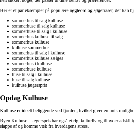
helt sikkert noget, der passer til dine behov og præferencer.
Her er et par eksempler på populære nøgleord og søgefraser, der kan h
sommerhus til salg kulhuse
sommerhuse til salg kulhuse
sommerhuse til salg i kulhuse
sommerhus kulhuse til salg
sommerhus kulhuse
kulhuse sommerhus
sommerhus til salg i kulhuse
sommerhus kulhuse sælges
sommerhus i kulhuse
sommerhuse kulhuse
huse til salg i kulhuse
huse til salg kulhuse
kulhuse jægerspris
Opdag Kulhuse
Kulhuse er ideelt beliggende ved fjorden, hvilket giver en unik mulighe
Byen Kulhuse i Jægerspris har også et rigt kulturliv og tilbyder adskilli
slappe af og komme væk fra hverdagens stress.