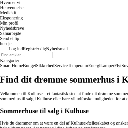
Hvem er vi
Henvendelse
Mediekit
Eksponering
Min profil
Nyhedsbreve
Samarbejde
Send et tip
huseje
Log ind
Registrér dig
Nyhedsmail
Kategorier
Smart Home
Budget
Sikkerhed
Service
Temperatur
Energi
Lamper
Flyt
So
Find dit drømme sommerhus i K
Velkommen til Kulhuse – et fantastisk sted at finde dit drømme sommer
sommerhus til salg i Kulhuse eller bare vil udforske muligheden for at
Sommerhuse til salg i Kulhuse
Hvis du drømmer om at være en del af Kulhuse-fællesskabet og ønsker at 