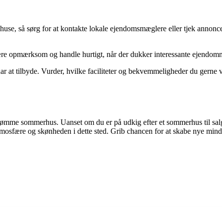
lhuse, så sørg for at kontakte lokale ejendomsmæglere eller tjek annonc
være opmærksom og handle hurtigt, når der dukker interessante ejendom
ar at tilbyde. Vurder, hvilke faciliteter og bekvemmeligheder du gerne v
rømme sommerhus. Uanset om du er på udkig efter et sommerhus til salg 
tmosfære og skønheden i dette sted. Grib chancen for at skabe nye mind