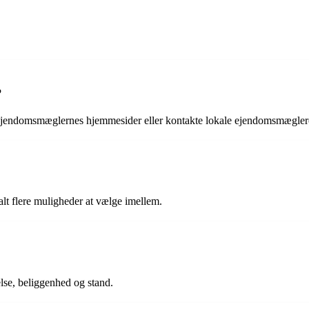
?
å ejendomsmæglernes hjemmesider eller kontakte lokale ejendomsmægler
alt flere muligheder at vælge imellem.
else, beliggenhed og stand.