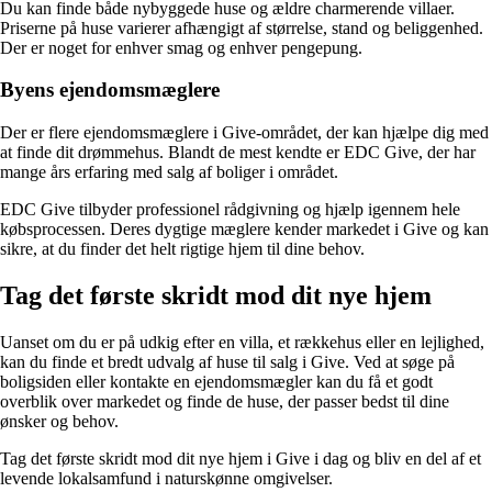
Du kan finde både nybyggede huse og ældre charmerende villaer.
Priserne på huse varierer afhængigt af størrelse, stand og beliggenhed.
Der er noget for enhver smag og enhver pengepung.
Byens ejendomsmæglere
Der er flere ejendomsmæglere i Give-området, der kan hjælpe dig med
at finde dit drømmehus. Blandt de mest kendte er EDC Give, der har
mange års erfaring med salg af boliger i området.
EDC Give tilbyder professionel rådgivning og hjælp igennem hele
købsprocessen. Deres dygtige mæglere kender markedet i Give og kan
sikre, at du finder det helt rigtige hjem til dine behov.
Tag det første skridt mod dit nye hjem
Uanset om du er på udkig efter en villa, et rækkehus eller en lejlighed,
kan du finde et bredt udvalg af huse til salg i Give. Ved at søge på
boligsiden eller kontakte en ejendomsmægler kan du få et godt
overblik over markedet og finde de huse, der passer bedst til dine
ønsker og behov.
Tag det første skridt mod dit nye hjem i Give i dag og bliv en del af et
levende lokalsamfund i naturskønne omgivelser.