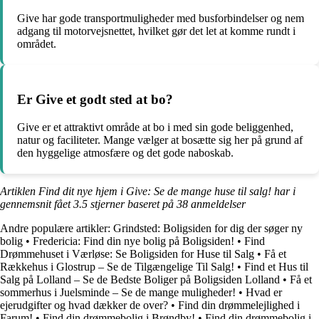
Give har gode transportmuligheder med busforbindelser og nem
adgang til motorvejsnettet, hvilket gør det let at komme rundt i
området.
Er Give et godt sted at bo?
Give er et attraktivt område at bo i med sin gode beliggenhed,
natur og faciliteter. Mange vælger at bosætte sig her på grund af
den hyggelige atmosfære og det gode naboskab.
Artiklen Find dit nye hjem i Give: Se de mange huse til salg! har i
gennemsnit fået
3.5
stjerner baseret på
38
anmeldelser
Andre populære artikler:
Grindsted: Boligsiden for dig der søger ny
bolig
•
Fredericia: Find din nye bolig på Boligsiden!
•
Find
Drømmehuset i Værløse: Se Boligsiden for Huse til Salg
•
Få et
Rækkehus i Glostrup – Se de Tilgængelige Til Salg!
•
Find et Hus til
Salg på Lolland – Se de Bedste Boliger på Boligsiden Lolland
•
Få et
sommerhus i Juelsminde – Se de mange muligheder!
•
Hvad er
ejerudgifter og hvad dækker de over?
•
Find din drømmelejlighed i
Farum!
•
Find din drømmebolig i Brøndby!
•
Find din drømmebolig i