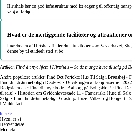
Hirtshals har en god infrastruktur med let adgang til offentlig tran
valg af bolig.
Hvad er de nærliggende faciliteter og attraktioner 
I nærheden af Hirtshals finder du attraktioner som Vesterhavet, Ska
denne by til et ideelt sted at bo.
Artiklen Find dit nye hjem i Hirtshals – Se de mange huse til salg på B
Andre populære artikler:
Find Det Perfekte Hus Til Salg i Brønshøj
•
F
Find din drømmebolig i Risskov!
•
Udviklingen af boligpriserne i 20
Boligsiden.dk
•
Find din nye bolig i Aalborg på Boligsiden!
•
Find Det
til salg!
•
Historien om Gyldenløvesgade 11
•
Fantastiske Huse til Sal
Salg!
•
Find din drømmebolig i Glostrup: Huse, Villaer og Boliger til S
i Middelfart
huseje
Hvem er vi
Henvendelse
Mediekit