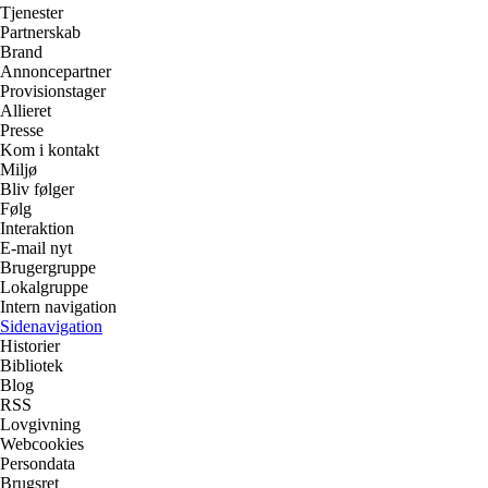
Tjenester
Partnerskab
Brand
Annoncepartner
Provisionstager
Allieret
Presse
Kom i kontakt
Miljø
Bliv følger
Følg
Interaktion
E-mail nyt
Brugergruppe
Lokalgruppe
Intern navigation
Sidenavigation
Historier
Bibliotek
Blog
RSS
Lovgivning
Webcookies
Persondata
Brugsret