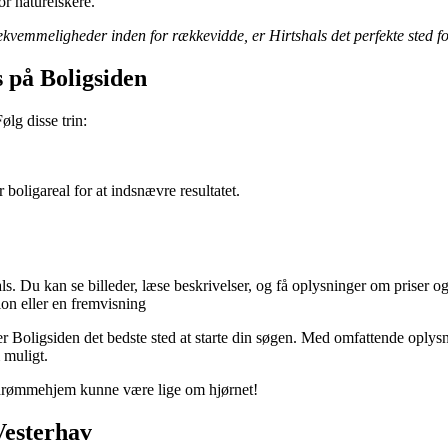
or naturelskere.
vemmeligheder inden for rækkevidde, er Hirtshals det perfekte sted fo
s på Boligsiden
ølg disse trin:
 boligareal for at indsnævre resultatet.
als. Du kan se billeder, læse beskrivelser, og få oplysninger om priser 
ion eller en fremvisning
s, er Boligsiden det bedste sted at starte din søgen. Med omfattende oply
 muligt.
it drømmehjem kunne være lige om hjørnet!
 Vesterhav