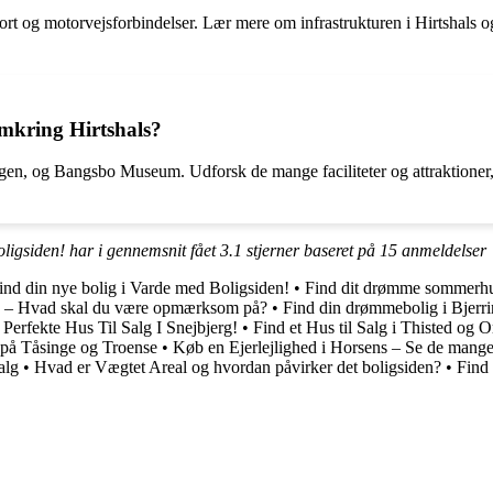
sport og motorvejsforbindelser. Lær mere om infrastrukturen i Hirtshals 
omkring Hirtshals?
gen, og Bangsbo Museum. Udforsk de mange faciliteter og attraktioner, de
oligsiden! har i gennemsnit fået
3.1
stjerner baseret på
15
anmeldelser
ind din nye bolig i Varde med Boligsiden!
•
Find dit drømme sommerhus 
22 – Hvad skal du være opmærksom på?
•
Find din drømmebolig i Bjerr
 Perfekte Hus Til Salg I Snejbjerg!
•
Find et Hus til Salg i Thisted og
g på Tåsinge og Troense
•
Køb en Ejerlejlighed i Horsens – Se de mang
alg
•
Hvad er Vægtet Areal og hvordan påvirker det boligsiden?
•
Find