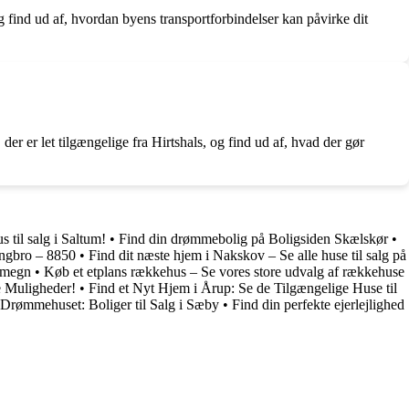
og find ud af, hvordan byens transportforbindelser kan påvirke dit
r er let tilgængelige fra Hirtshals, og find ud af, hvad der gør
til salg i Saltum!
•
Find din drømmebolig på Boligsiden Skælskør
•
ingbro – 8850
•
Find dit næste hjem i Nakskov – Se alle huse til salg på
 Omegn
•
Køb et etplans rækkehus – Se vores store udvalg af rækkehuse
e Muligheder!
•
Find et Nyt Hjem i Årup: Se de Tilgængelige Huse til
 Drømmehuset: Boliger til Salg i Sæby
•
Find din perfekte ejerlejlighed