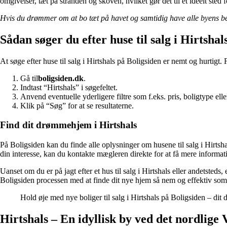
omgivelser, tæt på stranden og skoven, hvilket gør det til et ideelt sted f
Hvis du drømmer om at bo tæt på havet og samtidig have alle byens bek
Sådan søger du efter huse til salg i Hirtshal
At søge efter huse til salg i Hirtshals på Boligsiden er nemt og hurtigt. F
Gå til
boligsiden.dk
.
Indtast “Hirtshals” i søgefeltet.
Anvend eventuelle yderligere filtre som f.eks. pris, boligtype eller
Klik på “Søg” for at se resultaterne.
Find dit drømmehjem i Hirtshals
På Boligsiden kan du finde alle oplysninger om husene til salg i Hirtsh
din interesse, kan du kontakte mægleren direkte for at få mere informat
Uanset om du er på jagt efter et hus til salg i Hirtshals eller andetsted
Boligsiden processen med at finde dit nye hjem så nem og effektiv som
Hold øje med nye boliger til salg i Hirtshals på Boligsiden – d
Hirtshals – En idyllisk by ved det nordlige