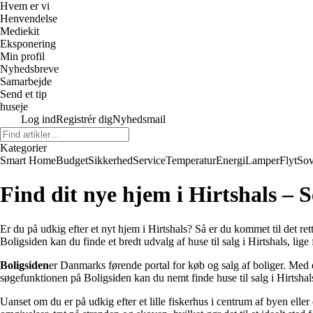
Hvem er vi
Henvendelse
Mediekit
Eksponering
Min profil
Nyhedsbreve
Samarbejde
Send et tip
huseje
Log ind
Registrér dig
Nyhedsmail
Kategorier
Smart Home
Budget
Sikkerhed
Service
Temperatur
Energi
Lamper
Flyt
So
Find dit nye hjem i Hirtshals – S
Er du på udkig efter et nyt hjem i Hirtshals? Så er du kommet til det r
Boligsiden kan du finde et bredt udvalg af huse til salg i Hirtshals, lig
Boligsiden
er Danmarks førende portal for køb og salg af boliger. Med e
søgefunktionen på Boligsiden kan du nemt finde huse til salg i Hirtshals
Uanset om du er på udkig efter et lille fiskerhus i centrum af byen eller