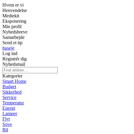
Hvem er vi
Henvendelse
Mediekit
Eksponering
Min profil
Nyhedsbreve
Samarbejde
Send et tip
huseje
Log ind
Registrér dig
Nyhedsmail
Kategorier
Smart Home
Budget
Sikkerhed
Service
Temperatur
Energi
Lamper
Flyt
Sove
Bil