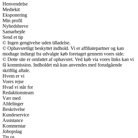
Henvendelse
Mediekit
Eksponering
Min profil
Nyhedsbreve
Samarbejde
Send et tip
© Ingen gengivelse uden tilladelse.
© Ophavsretligt beskyttet indhold. Vi er affiliatepartner og kan
modtage indtægt fra udvalgte køb foretaget gennem vores side.
© Dette site er omfattet af ophavsret. Ved køb via vores links kan vi
få kommission. Indholdet må kun anvendes med forudgående
skriftlig aftale.
Hvem er vi
Vores rejse
Hvad vi står for
Redaktionsteam
Vær med
Afdelinger
Beskrivelse
Kundeservice
Assistance
Kommentar
Jobopslag
Tip os