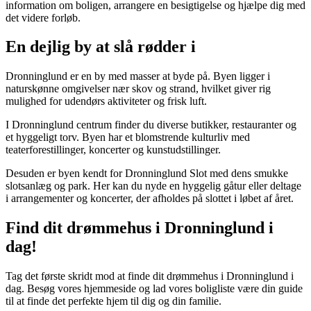
information om boligen, arrangere en besigtigelse og hjælpe dig med
det videre forløb.
En dejlig by at slå rødder i
Dronninglund er en by med masser at byde på. Byen ligger i
naturskønne omgivelser nær skov og strand, hvilket giver rig
mulighed for udendørs aktiviteter og frisk luft.
I Dronninglund centrum finder du diverse butikker, restauranter og
et hyggeligt torv. Byen har et blomstrende kulturliv med
teaterforestillinger, koncerter og kunstudstillinger.
Desuden er byen kendt for Dronninglund Slot med dens smukke
slotsanlæg og park. Her kan du nyde en hyggelig gåtur eller deltage
i arrangementer og koncerter, der afholdes på slottet i løbet af året.
Find dit drømmehus i Dronninglund i
dag!
Tag det første skridt mod at finde dit drømmehus i Dronninglund i
dag. Besøg vores hjemmeside og lad vores boligliste være din guide
til at finde det perfekte hjem til dig og din familie.