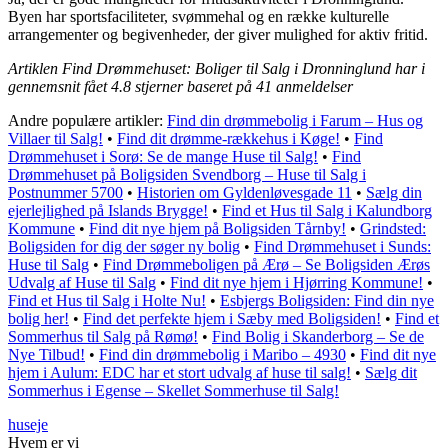
Byen har sportsfaciliteter, svømmehal og en række kulturelle
arrangementer og begivenheder, der giver mulighed for aktiv fritid.
Artiklen Find Drømmehuset: Boliger til Salg i Dronninglund har i
gennemsnit fået
4.8
stjerner baseret på
41
anmeldelser
Andre populære artikler:
Find din drømmebolig i Farum – Hus og
Villaer til Salg!
•
Find dit drømme-rækkehus i Køge!
•
Find
Drømmehuset i Sorø: Se de mange Huse til Salg!
•
Find
Drømmehuset på Boligsiden Svendborg – Huse til Salg i
Postnummer 5700
•
Historien om Gyldenløvesgade 11
•
Sælg din
ejerlejlighed på Islands Brygge!
•
Find et Hus til Salg i Kalundborg
Kommune
•
Find dit nye hjem på Boligsiden Tårnby!
•
Grindsted:
Boligsiden for dig der søger ny bolig
•
Find Drømmehuset i Sunds:
Huse til Salg
•
Find Drømmeboligen på Ærø – Se Boligsiden Ærøs
Udvalg af Huse til Salg
•
Find dit nye hjem i Hjørring Kommune!
•
Find et Hus til Salg i Holte Nu!
•
Esbjergs Boligsiden: Find din nye
bolig her!
•
Find det perfekte hjem i Sæby med Boligsiden!
•
Find et
Sommerhus til Salg på Rømø!
•
Find Bolig i Skanderborg – Se de
Nye Tilbud!
•
Find din drømmebolig i Maribo – 4930
•
Find dit nye
hjem i Aulum: EDC har et stort udvalg af huse til salg!
•
Sælg dit
Sommerhus i Egense – Skellet Sommerhuse til Salg!
huseje
Hvem er vi