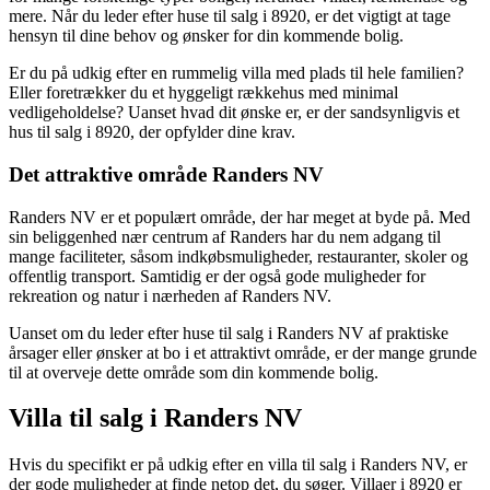
mere. Når du leder efter huse til salg i 8920, er det vigtigt at tage
hensyn til dine behov og ønsker for din kommende bolig.
Er du på udkig efter en rummelig villa med plads til hele familien?
Eller foretrækker du et hyggeligt rækkehus med minimal
vedligeholdelse? Uanset hvad dit ønske er, er der sandsynligvis et
hus til salg i 8920, der opfylder dine krav.
Det attraktive område Randers NV
Randers NV er et populært område, der har meget at byde på. Med
sin beliggenhed nær centrum af Randers har du nem adgang til
mange faciliteter, såsom indkøbsmuligheder, restauranter, skoler og
offentlig transport. Samtidig er der også gode muligheder for
rekreation og natur i nærheden af Randers NV.
Uanset om du leder efter huse til salg i Randers NV af praktiske
årsager eller ønsker at bo i et attraktivt område, er der mange grunde
til at overveje dette område som din kommende bolig.
Villa til salg i Randers NV
Hvis du specifikt er på udkig efter en villa til salg i Randers NV, er
der gode muligheder at finde netop det, du søger. Villaer i 8920 er