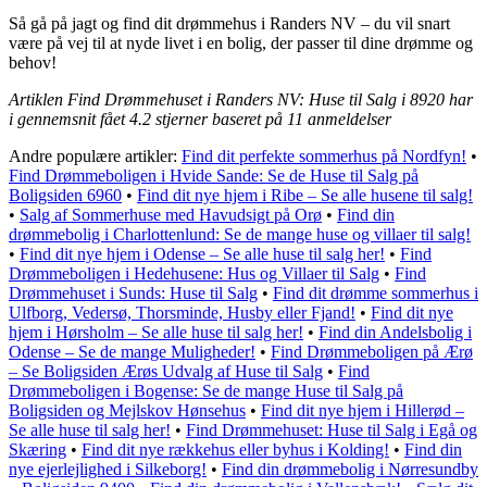
Så gå på jagt og find dit drømmehus i Randers NV – du vil snart
være på vej til at nyde livet i en bolig, der passer til dine drømme og
behov!
Artiklen Find Drømmehuset i Randers NV: Huse til Salg i 8920 har
i gennemsnit fået
4.2
stjerner baseret på
11
anmeldelser
Andre populære artikler:
Find dit perfekte sommerhus på Nordfyn!
•
Find Drømmeboligen i Hvide Sande: Se de Huse til Salg på
Boligsiden 6960
•
Find dit nye hjem i Ribe – Se alle husene til salg!
•
Salg af Sommerhuse med Havudsigt på Orø
•
Find din
drømmebolig i Charlottenlund: Se de mange huse og villaer til salg!
•
Find dit nye hjem i Odense – Se alle huse til salg her!
•
Find
Drømmeboligen i Hedehusene: Hus og Villaer til Salg
•
Find
Drømmehuset i Sunds: Huse til Salg
•
Find dit drømme sommerhus i
Ulfborg, Vedersø, Thorsminde, Husby eller Fjand!
•
Find dit nye
hjem i Hørsholm – Se alle huse til salg her!
•
Find din Andelsbolig i
Odense – Se de mange Muligheder!
•
Find Drømmeboligen på Ærø
– Se Boligsiden Ærøs Udvalg af Huse til Salg
•
Find
Drømmeboligen i Bogense: Se de mange Huse til Salg på
Boligsiden og Mejlskov Hønsehus
•
Find dit nye hjem i Hillerød –
Se alle huse til salg her!
•
Find Drømmehuset: Huse til Salg i Egå og
Skæring
•
Find dit nye rækkehus eller byhus i Kolding!
•
Find din
nye ejerlejlighed i Silkeborg!
•
Find din drømmebolig i Nørresundby