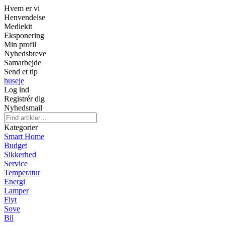
Hvem er vi
Henvendelse
Mediekit
Eksponering
Min profil
Nyhedsbreve
Samarbejde
Send et tip
huseje
Log ind
Registrér dig
Nyhedsmail
Kategorier
Smart Home
Budget
Sikkerhed
Service
Temperatur
Energi
Lamper
Flyt
Sove
Bil