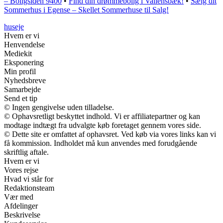
– Boligsiden 9400
•
Find din drømmebolig i Vallensbæk!
•
Sælg dit
Sommerhus i Egense – Skellet Sommerhuse til Salg!
huseje
Hvem er vi
Henvendelse
Mediekit
Eksponering
Min profil
Nyhedsbreve
Samarbejde
Send et tip
© Ingen gengivelse uden tilladelse.
© Ophavsretligt beskyttet indhold. Vi er affiliatepartner og kan
modtage indtægt fra udvalgte køb foretaget gennem vores side.
© Dette site er omfattet af ophavsret. Ved køb via vores links kan vi
få kommission. Indholdet må kun anvendes med forudgående
skriftlig aftale.
Hvem er vi
Vores rejse
Hvad vi står for
Redaktionsteam
Vær med
Afdelinger
Beskrivelse