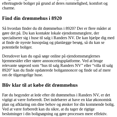
eftertragtede boliger på grund af deres rummelighed, komfort og
charme.
Find din drømmehus i 8920
Så hvordan finder du dit drømmehus i 8920? Der er flere måder at
gøre det på. Du kan kontakte lokale ejendomsmæglere, der
specialiserer sig i huse til salg i Randers NV. De kan hjælpe dig med
at finde de nyeste husopslag og planlægge besøg, så du kan se
potentielle boliger.
Derudover kan du også søge online på ejendomsmæglernes
hjemmesider eller større annonceringsplatforme. Ved at bruge
relevante søgeord som “hus til salg Randers NV” eller “villa til salg
8920” kan du finde opdaterede boligannoncer og finde ud af mere
om de tilgængelige huse.
Bliv klar til at købe dit drømmehus
Før du begynder at lede efter dit drømmehus i Randers NV, er det
vigtigt at være forberedt. Det indebærer at have en klar økonomisk
plan og afklaring om dine behov og ønsker for din kommende bolig.
Ved at være forberedt kan du sikre, at du tager de rigtige
beslutninger i din boligsøgning og gøre processen mere effektiv.