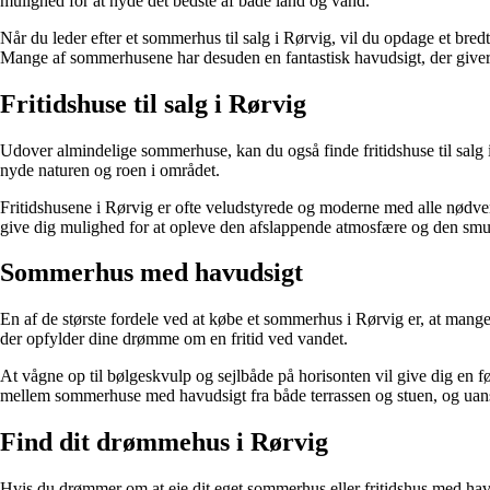
mulighed for at nyde det bedste af både land og vand.
Når du leder efter et sommerhus til salg i Rørvig, vil du opdage et bred
Mange af sommerhusene har desuden en fantastisk havudsigt, der giver e
Fritidshuse til salg i Rørvig
Udover almindelige sommerhuse, kan du også finde fritidshuse til salg i 
nyde naturen og roen i området.
Fritidshusene i Rørvig er ofte veludstyrede og moderne med alle nødven
give dig mulighed for at opleve den afslappende atmosfære og den smuk
Sommerhus med havudsigt
En af de største fordele ved at købe et sommerhus i Rørvig er, at mang
der opfylder dine drømme om en fritid ved vandet.
At vågne op til bølgeskvulp og sejlbåde på horisonten vil give dig en 
mellem sommerhuse med havudsigt fra både terrassen og stuen, og uanset
Find dit drømmehus i Rørvig
Hvis du drømmer om at eje dit eget sommerhus eller fritidshus med havud