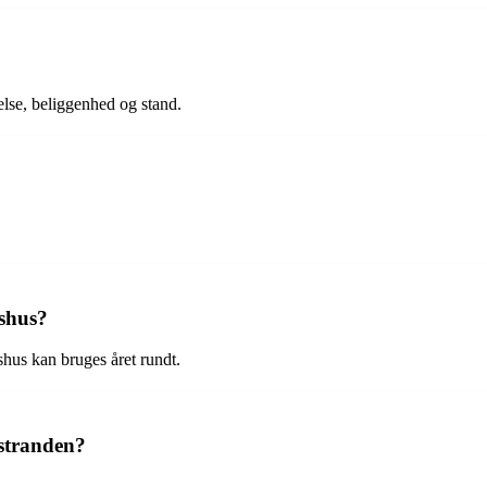
else, beliggenhed og stand.
dshus?
hus kan bruges året rundt.
 stranden?