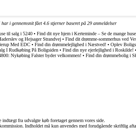
! har i gennemsnit fået
4.6
stjerner baseret på
29
anmeldelser
e til salg i 5240
•
Find dit nye hjem i Kerteminde – Se de mange huse t
Haderslev og Hejsager Strandvej
•
Find dit drømme-sommerhus ved Vest
inderup Med EDC
•
Find din drømmelejlighed i Næstved!
•
Oplev Boligs
alg I Rudkøbing På Boligsiden
•
Find din nye ejerlejlighed i Roskilde!
4800: Nykøbing Falster byder velkommen!
•
Find din drømmebolig i Sk
e indtægt fra udvalgte køb foretaget gennem vores side.
få kommission. Indholdet må kun anvendes med forudgående skriftlig afta