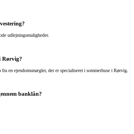
vestering?
gode udlejningsmuligheder.
i Rørvig?
p fra en ejendomsmægler, der er specialiseret i sommerhuse i Rørvig.
g gennem banklån?
?