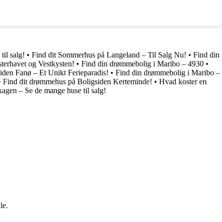
il salg!
•
Find dit Sommerhus på Langeland – Til Salg Nu!
•
Find din
erhavet og Vestkysten!
•
Find din drømmebolig i Maribo – 4930
•
iden Fanø – Et Unikt Ferieparadis!
•
Find din drømmebolig i Maribo –
•
Find dit drømmehus på Boligsiden Kerteminde!
•
Hvad koster en
agen – Se de mange huse til salg!
le.