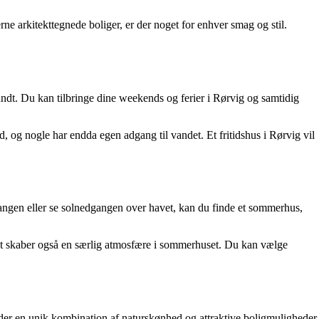
rne arkitekttegnede boliger, er der noget for enhver smag og stil.
rundt. Du kan tilbringe dine weekends og ferier i Rørvig og samtidig
, og nogle har endda egen adgang til vandet. Et fritidshus i Rørvig vil
gangen eller se solnedgangen over havet, kan du finde et sommerhus,
 det skaber også en særlig atmosfære i sommerhuset. Du kan vælge
yder en unik kombination af naturskønhed og attraktive boligmuligheder.