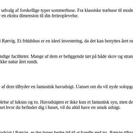
t udvalg af forskellige typer sommerhuse. Fra klassiske træhuse til mode
n ekstra dimension til din ferieoplevelse.
Rørvig. Et fritidshus er en ideel investering, da det kan benyttes året 
dige faciliteter. Mange af dem er beliggende tæt på både skov og strand
ke natur året rundt.
e af dem tilbyder en fantastisk havudsigt. Uanset om du vil nyde solop
følelse af luksus og ro. Havudsigten er ikke kun et fantastisk syn, men
 hvor du befinder dig i huset, vil du altid have en smuk udsigt.
sigt i Rørvig, er der ingen bedre tid til at handle end nu. Rørvig tilb