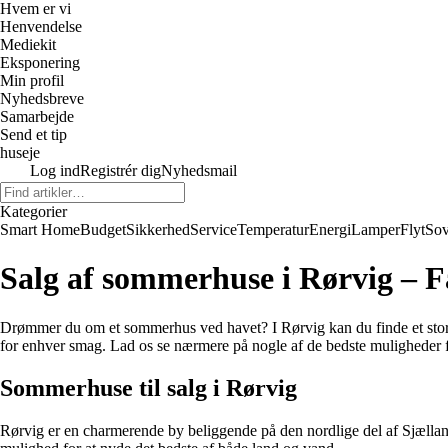
Hvem er vi
Henvendelse
Mediekit
Eksponering
Min profil
Nyhedsbreve
Samarbejde
Send et tip
huseje
Log ind
Registrér dig
Nyhedsmail
Kategorier
Smart Home
Budget
Sikkerhed
Service
Temperatur
Energi
Lamper
Flyt
So
Salg af sommerhuse i Rørvig – Få
Drømmer du om et sommerhus ved havet? I Rørvig kan du finde et stort 
for enhver smag. Lad os se nærmere på nogle af de bedste muligheder 
Sommerhuse til salg i Rørvig
Rørvig er en charmerende by beliggende på den nordlige del af Sjællan