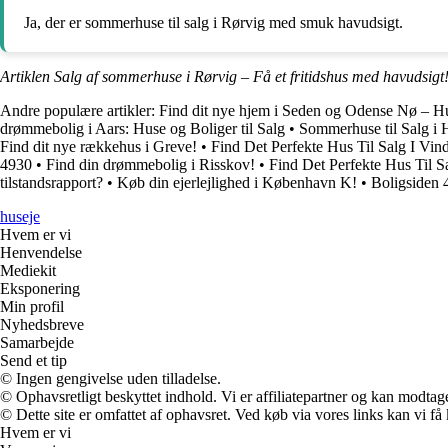
Ja, der er sommerhuse til salg i Rørvig med smuk havudsigt.
Artiklen Salg af sommerhuse i Rørvig – Få et fritidshus med havudsigt
Andre populære artikler:
Find dit nye hjem i Seden og Odense Nø – Hus
drømmebolig i Aars: Huse og Boliger til Salg
•
Sommerhuse til Salg i 
Find dit nye rækkehus i Greve!
•
Find Det Perfekte Hus Til Salg I V
4930
•
Find din drømmebolig i Risskov!
•
Find Det Perfekte Hus Til S
tilstandsrapport?
•
Køb din ejerlejlighed i København K!
•
Boligsiden 
huseje
Hvem er vi
Henvendelse
Mediekit
Eksponering
Min profil
Nyhedsbreve
Samarbejde
Send et tip
© Ingen gengivelse uden tilladelse.
© Ophavsretligt beskyttet indhold. Vi er affiliatepartner og kan modtag
© Dette site er omfattet af ophavsret. Ved køb via vores links kan vi 
Hvem er vi