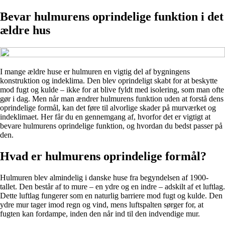
Bevar hulmurens oprindelige funktion i det
ældre hus
I mange ældre huse er hulmuren en vigtig del af bygningens
konstruktion og indeklima. Den blev oprindeligt skabt for at beskytte
mod fugt og kulde – ikke for at blive fyldt med isolering, som man ofte
gør i dag. Men når man ændrer hulmurens funktion uden at forstå dens
oprindelige formål, kan det føre til alvorlige skader på murværket og
indeklimaet. Her får du en gennemgang af, hvorfor det er vigtigt at
bevare hulmurens oprindelige funktion, og hvordan du bedst passer på
den.
Hvad er hulmurens oprindelige formål?
Hulmuren blev almindelig i danske huse fra begyndelsen af 1900-
tallet. Den består af to mure – en ydre og en indre – adskilt af et luftlag.
Dette luftlag fungerer som en naturlig barriere mod fugt og kulde. Den
ydre mur tager imod regn og vind, mens luftspalten sørger for, at
fugten kan fordampe, inden den når ind til den indvendige mur.