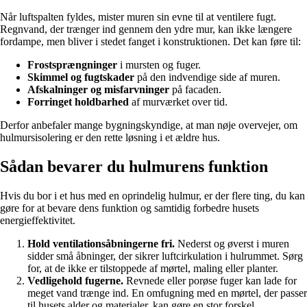
Når luftspalten fyldes, mister muren sin evne til at ventilere fugt.
Regnvand, der trænger ind gennem den ydre mur, kan ikke længere
fordampe, men bliver i stedet fanget i konstruktionen. Det kan føre til:
Frostsprængninger
i mursten og fuger.
Skimmel og fugtskader
på den indvendige side af muren.
Afskalninger og misfarvninger
på facaden.
Forringet holdbarhed
af murværket over tid.
Derfor anbefaler mange bygningskyndige, at man nøje overvejer, om
hulmursisolering er den rette løsning i et ældre hus.
Sådan bevarer du hulmurens funktion
Hvis du bor i et hus med en oprindelig hulmur, er der flere ting, du kan
gøre for at bevare dens funktion og samtidig forbedre husets
energieffektivitet.
Hold ventilationsåbningerne fri.
Nederst og øverst i muren
sidder små åbninger, der sikrer luftcirkulation i hulrummet. Sørg
for, at de ikke er tilstoppede af mørtel, maling eller planter.
Vedligehold fugerne.
Revnede eller porøse fuger kan lade for
meget vand trænge ind. En omfugning med en mørtel, der passer
til husets alder og materialer, kan gøre en stor forskel.