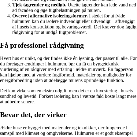
Tjek tagrender og nedløb.
Utætte tagrender kan lede vand ned
ad facaden og øge fugtbelastningen på muren.
Overvej alternative isoleringsformer.
I stedet for at fylde
hulmuren kan du isolere indvendigt eller udvendigt – afhængigt
af husets konstruktion og bevaringsværdi. Det kræver dog faglig
rådgivning for at undgå fugtproblemer.
Få professionel rådgivning
Hvert hus er unikt, og der findes ikke én løsning, der passer til alle. Før
du foretager ændringer i hulmuren, bør du få en byggeteknisk
vurdering af en rådgiver med erfaring i ældre murværk. En fagperson
kan hjælpe med at vurdere fugtforhold, materialer og muligheder for
energiforbedring uden at ødelægge murens oprindelige funktion.
Det kan virke som en ekstra udgift, men det er en investering i husets
sundhed og levetid. Forkert isolering kan i værste fald koste langt mere
at udbedre senere.
Bevar det, der virker
Ældre huse er bygget med materialer og teknikker, der fungerede i
samspil med klimaet og omgivelserne. Hulmuren er et godt eksempel