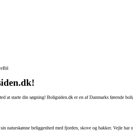
ve
Bil
siden.dk!
 sted at starte din søgning! Boligsiden.dk er en af Danmarks førende bol
r sin naturskønne beliggenhed med fjorden, skove og bakker. Vejle har 