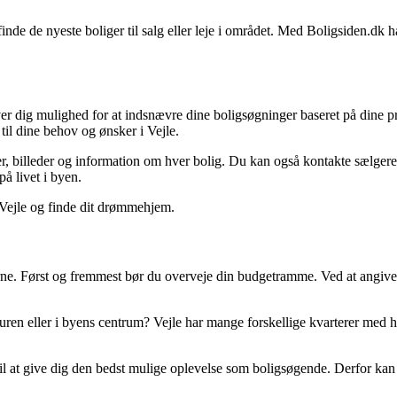
 finde de nyeste boliger til salg eller leje i området. Med Boligsiden.dk 
ver dig mulighed for at indsnævre dine boligsøgninger baseret på dine pr
 til dine behov og ønsker i Vejle.
ser, billeder og information om hver bolig. Du kan også kontakte sælge
å livet i byen.
Vejle og finde dit drømmehjem.
ankerne. Først og fremmest bør du overveje din budgetramme. Ved at angiv
aturen eller i byens centrum? Vejle har mange forskellige kvarterer me
l at give dig den bedst mulige oplevelse som boligsøgende. Derfor kan d