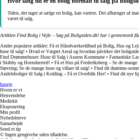
Hvor lang tid er en bolig normalt til salg på Boligsi
Tiden, det tager at sælge en bolig, kan variere. Det afhænger af 
været til salg.
Artiklen Find Bolig i Vejle – Søg på Boligsiden.dk! har i gennemsnit få
Andre populære artikler:
Få et Håndværkertilbud på Bolig, Hus og Lej
huse til salg!
•
Hvad er Vægtet Areal og hvordan påvirker det boligsid
Find Drømmehuset: Huse til Salg i Assens Kommune
•
Fantastiske La
i Skibby og Hornsherred!
•
Få et Hus på Frederiksberg – Se de mange
Støvring: Se de mange huse og villaer til salg!
•
Find dit drømme-somme
Andelsboliger til Salg i Kolding – Få et Overblik Her!
•
Find dit nye h
huseje
Hvem er vi
Henvendelse
Mediekit
Eksponering
Min profil
Nyhedsbreve
Samarbejde
Send et tip
© Ingen gengivelse uden tilladelse.