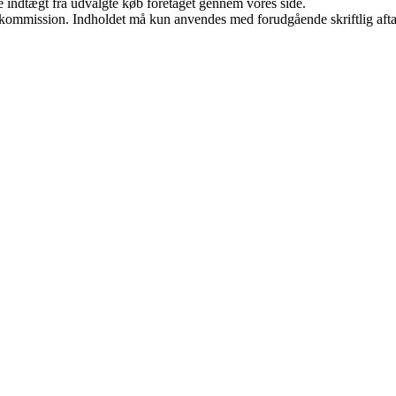
e indtægt fra udvalgte køb foretaget gennem vores side.
få kommission. Indholdet må kun anvendes med forudgående skriftlig afta