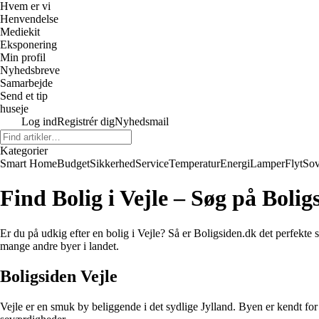
Hvem er vi
Henvendelse
Mediekit
Eksponering
Min profil
Nyhedsbreve
Samarbejde
Send et tip
huseje
Log ind
Registrér dig
Nyhedsmail
Kategorier
Smart Home
Budget
Sikkerhed
Service
Temperatur
Energi
Lamper
Flyt
So
Find Bolig i Vejle – Søg på Bolig
Er du på udkig efter en bolig i Vejle? Så er Boligsiden.dk det perfekte
mange andre byer i landet.
Boligsiden Vejle
Vejle er en smuk by beliggende i det sydlige Jylland. Byen er kendt fo