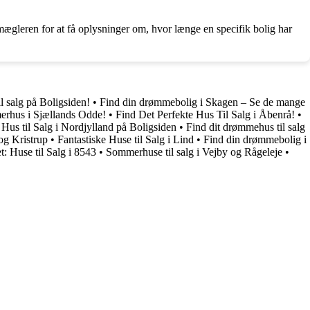
ægleren for at få oplysninger om, hvor længe en specifik bolig har
 salg på Boligsiden!
•
Find din drømmebolig i Skagen – Se de mange
erhus i Sjællands Odde!
•
Find Det Perfekte Hus Til Salg i Åbenrå!
•
 Hus til Salg i Nordjylland på Boligsiden
•
Find dit drømmehus til salg
og Kristrup
•
Fantastiske Huse til Salg i Lind
•
Find din drømmebolig i
: Huse til Salg i 8543
•
Sommerhuse til salg i Vejby og Rågeleje
•