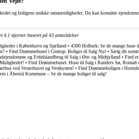
den Vejle?
markedet og boligens unikke omstændigheder. Du kan kontakte ejendomsm
et
4.1
stjerner baseret på
43
anmeldelser
ligheder i København og Sjælland
•
4300 Holbæk: Se de mange huse til
en?
•
Find Drømmehuset i Gistrup: Boliger til Salg Nu!
•
Sælg dit somm
ndejendomme og Fritidslandbrug til Salg i Øst- og Midtjylland
•
Find et
 Muligheder!
•
Find Drømmehuset: Huse til Salg i Randers Sø, Romalt 
rhus ved Vesterhavet og Vestkysten!
•
Find Drømmeboligen i Hornslet
jem i Åbenrå Kommune – Se de mange boliger til salg!