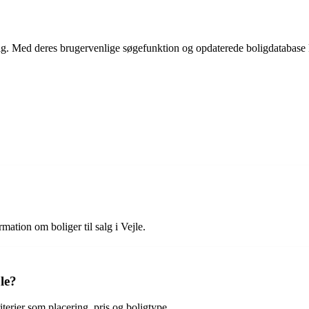
for dig. Med deres brugervenlige søgefunktion og opdaterede boligdataba
mation om boliger til salg i Vejle.
le?
iterier som placering, pris og boligtype.