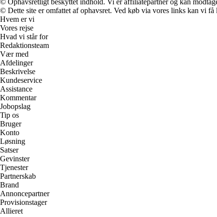
© Ophavsretligt beskyttet indhold. Vi er affiliatepartner og kan modtag
© Dette site er omfattet af ophavsret. Ved køb via vores links kan vi 
Hvem er vi
Vores rejse
Hvad vi står for
Redaktionsteam
Vær med
Afdelinger
Beskrivelse
Kundeservice
Assistance
Kommentar
Jobopslag
Tip os
Bruger
Konto
Løsning
Satser
Gevinster
Tjenester
Partnerskab
Brand
Annoncepartner
Provisionstager
Allieret