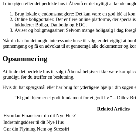
I din søgen efter det perfekte hus i Åbenrå er det nyttigt at kende no
Brug lokale ejendomsmæglere: Det kan være en god idé at kontak
Online boligportaler: Der er flere online platforme, der speciali
inkluderer Boliga, Danbolig og EDC.
Aviser og boligmagasiner: Selvom mange boligsalg i dag foregår o
Når du har fundet nogle interessante huse til salg, er det vigtigt at 
gennemgang og få en advokat til at gennemgå alle dokumenter og kontra
Opsummering
At finde det perfekte hus til salg i Åbenrå behøver ikke være komplicere
grundigt, før du træffer en beslutning.
Hvis du har spørgsmål eller har brug for yderligere hjælp i din søgen e
“Et godt hjem er et godt fundament for et godt liv.” – Ditlev B
Related Articles
Hvordan Finansierer du dit Nye Hus?
Indretningsideer til dit Nye Hus
Gør din Flytning Nem og Stressfri