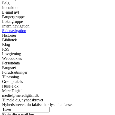
Følg
Interaktion
E-mail nyt
Brugergruppe
Lokalgruppe
Intern navigation
Sidenavigation
Historier
Bibliotek
Blog
RSS
Lovgivning
Webcookies
Persondata
Brugsret
Forudsætninger
Tilpasning
Grøn praksis
Huseje.dk
Mere Digital
medie@meredigital.dk
Tilmeld dig nyhedsbrevet
Nyhedsbrevet, du faktisk har lyst til at læse.
Skriv din e-mail her