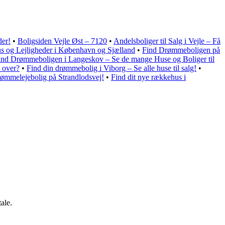
der!
•
Boligsiden Vejle Øst – 7120
•
Andelsboliger til Salg i Vejle – Få
us og Lejligheder i København og Sjælland
•
Find Drømmeboligen på
ind Drømmeboligen i Langeskov – Se de mange Huse og Boliger til
 over?
•
Find din drømmebolig i Viborg – Se alle huse til salg!
•
rømmelejebolig på Strandlodsvej!
•
Find dit nye rækkehus i
ale.