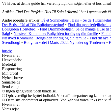
Vi håber, at denne guide har været nyttig i din søgen efter et hus til 
Artiklen Find Det Perfekte Hus Til Salg i Åbenrå! har i gennemsnit f
Andre populære artikler:
Få et Sommerhus i Hals – Se de Tilgængeli
Det Bedste Ud af Din Boliginvestering!
•
Find din nye ejerlejlighed 
Boligsiden Holstebro!
•
Find Drømmeboligen: Se de mange Huse til
Salg!
•
Næstved Kommune: Boligsiden for dig og din familie
•
Find 
Næstved Kommune: Boligsiden for dig og din familie
•
Find dit nye 
Svendborg!
•
Boligmarkedet i Marts 2022: Nyheder og Tendenser
•
F
huseje
Hvem er vi
Henvendelse
Mediekit
Eksponering
Min profil
Nyhedsbreve
Samarbejde
Send et tip
© Ingen gengivelse uden tilladelse.
© Ophavsretligt beskyttet indhold. Vi er affiliatepartner og kan modt
© Dette site er omfattet af ophavsret. Ved køb via vores links kan vi
Hvem er vi
Vores rejse