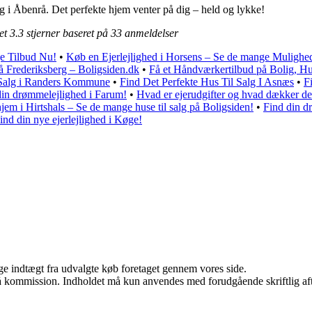
salg i Åbenrå. Det perfekte hjem venter på dig – held og lykke!
ået
3.3
stjerner baseret på
33
anmeldelser
ge Tilbud Nu!
•
Køb en Ejerlejlighed i Horsens – Se de mange Mulighe
på Frederiksberg – Boligsiden.dk
•
Få et Håndværkertilbud på Bolig, H
 Salg i Randers Kommune
•
Find Det Perfekte Hus Til Salg I Asnæs
•
F
din drømmelejlighed i Farum!
•
Hvad er ejerudgifter og hvad dækker de
hjem i Hirtshals – Se de mange huse til salg på Boligsiden!
•
Find din d
ind din nye ejerlejlighed i Køge!
age indtægt fra udvalgte køb foretaget gennem vores side.
 få kommission. Indholdet må kun anvendes med forudgående skriftlig aft