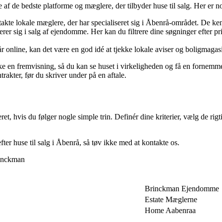
gle af de bedste platforme og mæglere, der tilbyder huse til salg. Her e
te lokale mæglere, der har specialiseret sig i Åbenrå-området. De kend
serer sig i salg af ejendomme. Her kan du filtrere dine søgninger efter pr
nline, kan det være en god idé at tjekke lokale aviser og boligmagasiner
booke en fremvisning, så du kan se huset i virkeligheden og få en fornemm
kter, før du skriver under på en aftale.
t, hvis du følger nogle simple trin. Definér dine kriterier, vælg de rigtig
fter huse til salg i Åbenrå, så tøv ikke med at kontakte os.
rinckman
Brinckman Ejendomme
Estate Mæglerne
Home Aabenraa