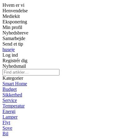
Hvem er vi
Henvendelse
Mediekit
Eksponering
Min profil
Nyhedsbreve
Samarbejde
Send et tip
huseje
Log ind
Registrér dig
Nyhedsmail
Kategorier
Smart Home
Budget
Sikkerhed
Service
Temperatur
Energi
Lamper
Flyt
Sove
Bil