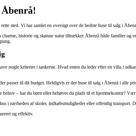
i Åbenrå!
ette sted. Vi har samlet en oversigt over de bedste huse til salg i Åbe
charme, historie og skønne natur tiltrækker Åbenrå både familier og enli
epung.
ig
 have nogle kriterier i tankerne. Hvad enten du leder efter en villa i ud
der passer til dit budget. Heldigvis er der huse til salg i Åbenrå i alle pr
ne behov – har du børn eller behøver du plads til et hjemmekontor? Vær sik
s i nærheden af skoler, indkøbsmuligheder eller offentlig transport. D
ureret og effektiv.