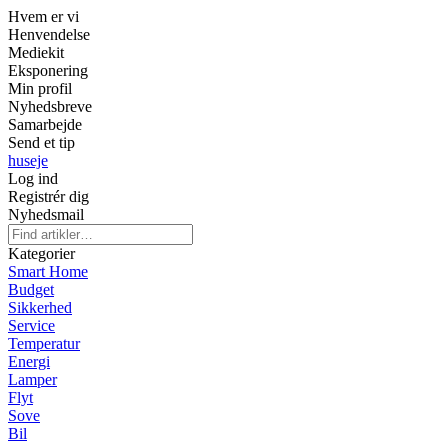
Hvem er vi
Henvendelse
Mediekit
Eksponering
Min profil
Nyhedsbreve
Samarbejde
Send et tip
huseje
Log ind
Registrér dig
Nyhedsmail
Kategorier
Smart Home
Budget
Sikkerhed
Service
Temperatur
Energi
Lamper
Flyt
Sove
Bil