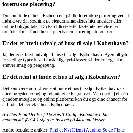
foretrukne placering?
Du kan finde et hus i København på din foretrukne placering ved at
indsnævre din søgning på ejendomsmægleres hjemmesider eller
online boligportaler. Du kan filtrere efter bestemte bydele eller
områder for at finde huse i præcis den placering, du ønsker.
Er der et bredt udvalg af huse til salg i København?
Ja, der er et bredt udvalg af huse til salg i København. Byen tilbyder
forskellige typer huse i forskellige prisklasser, så der er noget for
enhver smag og pengepung.
Er det nemt at finde et hus til salg i København?
Det kan være udfordrende at finde et hus til salg i København, da
efterspørgslen er høj og udbuddet er begrænset. Men med hjælp fra
ejendomsmæglere og online platforme kan du øge dine chancer for
at finde det perfekte hus i København.
Artiklen Find Det Perfekte Hus Til Salg i København har i
gennemsnit fået
4.1
stjerner baseret på
44
anmeldelser
Andre populære artikler:
Find et Nyt Hjem i Auning: Se de Flotte