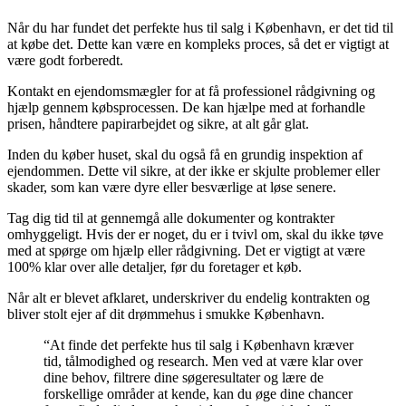
Når du har fundet det perfekte hus til salg i København, er det tid til
at købe det. Dette kan være en kompleks proces, så det er vigtigt at
være godt forberedt.
Kontakt en ejendomsmægler for at få professionel rådgivning og
hjælp gennem købsprocessen. De kan hjælpe med at forhandle
prisen, håndtere papirarbejdet og sikre, at alt går glat.
Inden du køber huset, skal du også få en grundig inspektion af
ejendommen. Dette vil sikre, at der ikke er skjulte problemer eller
skader, som kan være dyre eller besværlige at løse senere.
Tag dig tid til at gennemgå alle dokumenter og kontrakter
omhyggeligt. Hvis der er noget, du er i tvivl om, skal du ikke tøve
med at spørge om hjælp eller rådgivning. Det er vigtigt at være
100% klar over alle detaljer, før du foretager et køb.
Når alt er blevet afklaret, underskriver du endelig kontrakten og
bliver stolt ejer af dit drømmehus i smukke København.
“At finde det perfekte hus til salg i København kræver
tid, tålmodighed og research. Men ved at være klar over
dine behov, filtrere dine søgeresultater og lære de
forskellige områder at kende, kan du øge dine chancer