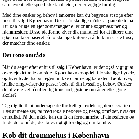
samt eventuelle specifikke faciliteter, der er vigtige for dig.
Med dine ønsker og behov i tankerne kan du begynde at søge efter
huse til salg i København. Der er forskellige måder at gøre dette på.
Du kan bruge en ejendomsmægler eller online søgemaskiner og
hjemmesider. Disse platforme giver dig mulighed for at filtrere dine
søgeresultater baseret på forskellige kriterier, så du kun ser de huse,
der matcher dine ønsker.
Det rette område
Når du søger efter et hus til salg i København, er det også vigtigt at
overveje det rette område. København er opdelt i forskellige bydele,
og hver bydel har sin egen unikke charme og karakter. Tænk over,
hvilke omgivelser der passer bedst til din livsstil og behov. Ønsker
du at være tæt på offentlig transport, grønne områder eller gode
skoler?
Tag dig tid til at undersøge de forskellige bydele og deres kvarterer.
Læs anmeldelser, tal med lokale beboere og besøg området, hvis det
er muligt. På den måde kan du få en fornemmelse af atmosfæren og
finde det område, der føles rigtigt for dig og din familie.
Køb dit drømmehus i København