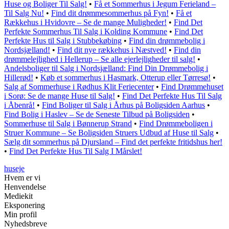
Huse og Boliger Til Salg!
•
Få et Sommerhus i Jegum Ferieland –
Til Salg Nu!
•
Find dit drømmesommerhus på Fyn!
•
Få et
Rækkehus i Hvidovre – Se de mange Muligheder!
•
Find Det
Perfekte Sommerhus Til Salg i Kolding Kommune
•
Find Det
Perfekte Hus til Salg i Stubbekøbing
•
Find din drømmebolig i
Nordsjælland!
•
Find dit nye rækkehus i Næstved!
•
Find din
drømmelejlighed i Hellerup – Se alle ejerlejligheder til salg!
•
Andelsboliger til Salg i Nordsjælland: Find Din Drømmebolig i
Hillerød!
•
Køb et sommerhus i Hasmark, Otterup eller Tørresø!
•
Salg af Sommerhuse i Rødhus Klit Feriecenter
•
Find Drømmehuset
i Sorø: Se de mange Huse til Salg!
•
Find Det Perfekte Hus Til Salg
i Åbenrå!
•
Find Boliger til Salg i Århus på Boligsiden Aarhus
•
Find Bolig i Haslev – Se de Seneste Tilbud på Boligsiden
•
Sommerhuse til Salg i Bønnerup Strand
•
Find Drømmeboligen i
Struer Kommune – Se Boligsiden Struers Udbud af Huse til Salg
•
Sælg dit sommerhus på Djursland – Find det perfekte fritidshus her!
•
Find Det Perfekte Hus Til Salg I Mårslet!
huseje
Hvem er vi
Henvendelse
Mediekit
Eksponering
Min profil
Nyhedsbreve