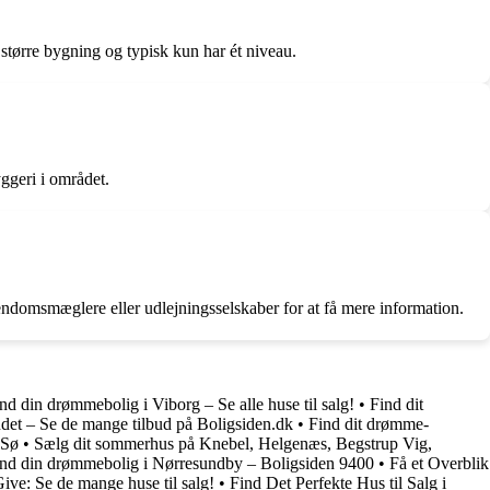
 større bygning og typisk kun har ét niveau.
ggeri i området.
ejendomsmæglere eller udlejningsselskaber for at få mere information.
nd din drømmebolig i Viborg – Se alle huse til salg!
•
Find dit
det – Se de mange tilbud på Boligsiden.dk
•
Find dit drømme-
 Sø
•
Sælg dit sommerhus på Knebel, Helgenæs, Begstrup Vig,
nd din drømmebolig i Nørresundby – Boligsiden 9400
•
Få et Overblik
Give: Se de mange huse til salg!
•
Find Det Perfekte Hus til Salg i