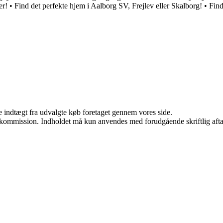
er!
•
Find det perfekte hjem i Aalborg SV, Frejlev eller Skalborg!
•
Find
e indtægt fra udvalgte køb foretaget gennem vores side.
få kommission. Indholdet må kun anvendes med forudgående skriftlig afta