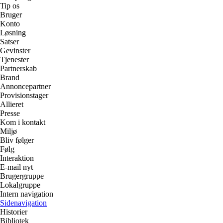
Tip os
Bruger
Konto
Løsning
Satser
Gevinster
Tjenester
Partnerskab
Brand
Annoncepartner
Provisionstager
Allieret
Presse
Kom i kontakt
Miljø
Bliv følger
Følg
Interaktion
E-mail nyt
Brugergruppe
Lokalgruppe
Intern navigation
Sidenavigation
Historier
Bibliotek