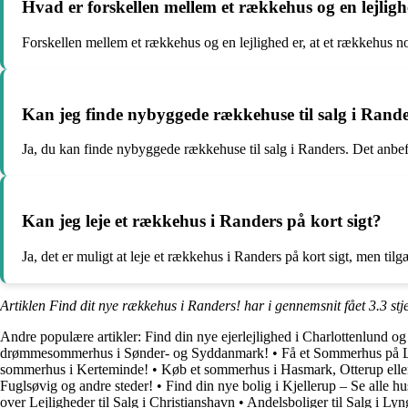
Hvad er forskellen mellem et rækkehus og en lejlig
Forskellen mellem et rækkehus og en lejlighed er, at et rækkehus nor
Kan jeg finde nybyggede rækkehuse til salg i Rand
Ja, du kan finde nybyggede rækkehuse til salg i Randers. Det anbe
Kan jeg leje et rækkehus i Randers på kort sigt?
Ja, det er muligt at leje et rækkehus i Randers på kort sigt, men ti
Artiklen Find dit nye rækkehus i Randers! har i gennemsnit fået
3.3
stj
Andre populære artikler:
Find din nye ejerlejlighed i Charlottenlund o
drømmesommerhus i Sønder- og Syddanmark!
•
Få et Sommerhus på L
sommerhus i Kerteminde!
•
Køb et sommerhus i Hasmark, Otterup elle
Fuglsøvig og andre steder!
•
Find din nye bolig i Kjellerup – Se alle hu
over Lejligheder til Salg i Christianshavn
•
Andelsboliger til Salg i Ly