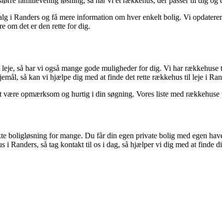
ørre familievenlig løsning, så har vi et rækkehus, der passer til dig og 
lg i Randers og få mere information om hver enkelt bolig. Vi opdaterer l
 om det er den rette for dig.
leje, så har vi også mange gode muligheder for dig. Vi har rækkehuse t
mål, så kan vi hjælpe dig med at finde det rette rækkehus til leje i Ran
l at være opmærksom og hurtig i din søgning. Vores liste med rækkehuse
ekte boligløsning for mange. Du får din egen private bolig med egen ha
 i Randers, så tag kontakt til os i dag, så hjælper vi dig med at finde