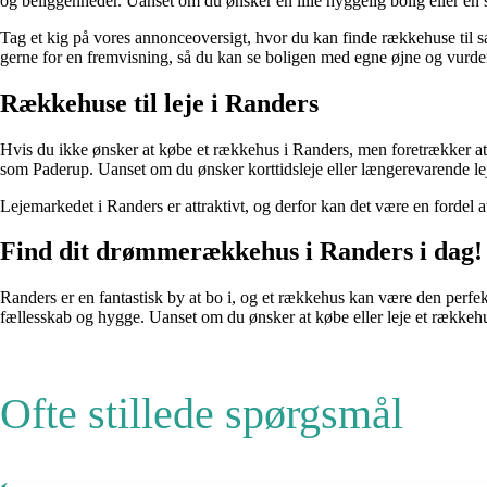
og beliggenheder. Uanset om du ønsker en lille hyggelig bolig eller en st
Tag et kig på vores annonceoversigt, hvor du kan finde rækkehuse til sa
gerne for en fremvisning, så du kan se boligen med egne øjne og vurdere
Rækkehuse til leje i Randers
Hvis du ikke ønsker at købe et rækkehus i Randers, men foretrækker at 
som Paderup. Uanset om du ønsker korttidsleje eller længerevarende leje
Lejemarkedet i Randers er attraktivt, og derfor kan det være en forde
Find dit drømmerækkehus i Randers i dag!
Randers er en fantastisk by at bo i, og et rækkehus kan være den perf
fællesskab og hygge. Uanset om du ønsker at købe eller leje et rækkehus
Ofte stillede spørgsmål