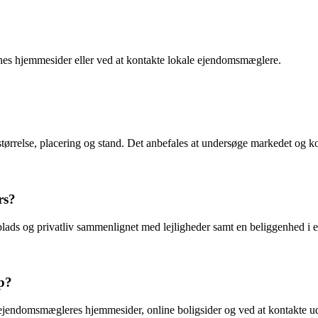
nes hjemmesider eller ved at kontakte lokale ejendomsmæglere.
størrelse, placering og stand. Det anbefales at undersøge markedet og k
rs?
lads og privatliv sammenlignet med lejligheder samt en beliggenhed i et
up?
e ejendomsmægleres hjemmesider, online boligsider og ved at kontakte ud