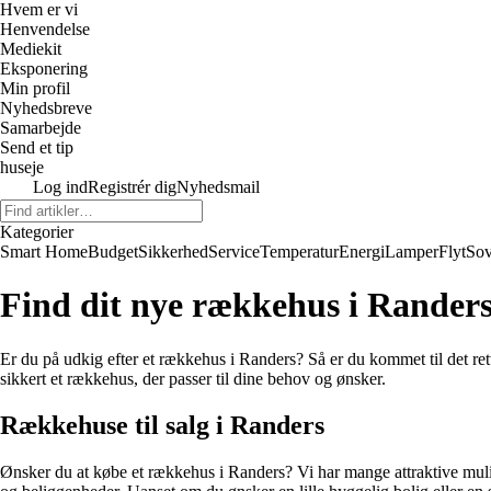
Hvem er vi
Henvendelse
Mediekit
Eksponering
Min profil
Nyhedsbreve
Samarbejde
Send et tip
huseje
Log ind
Registrér dig
Nyhedsmail
Kategorier
Smart Home
Budget
Sikkerhed
Service
Temperatur
Energi
Lamper
Flyt
So
Find dit nye rækkehus i Randers
Er du på udkig efter et rækkehus i Randers? Så er du kommet til det rett
sikkert et rækkehus, der passer til dine behov og ønsker.
Rækkehuse til salg i Randers
Ønsker du at købe et rækkehus i Randers? Vi har mange attraktive muligh