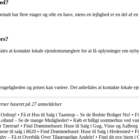
hed?
malt har flere etager og ofte en have, mens en lejlighed er en del af en
ers?
fales at kontakte lokale ejendomsmæglere for at få oplysninger om nyby
lgængeligheden og prisen kan variere. Det anbefales at kontakte lokale 
erner baseret på
27
anmeldelser
g Ordrup!
•
Få et Hus til Salg i Taastrup – Se de Bedste Boliger Nu!
•
Fi
olland – Se de mange Muligheder!
•
Køb et billigt sommerhus ved van
r Tørresø!
•
Find Drømmehuset: Huse til Salg i Gug, Visse og Aalborg
sene til salg i 8620
•
Find Drømmehuset: Huse til Salg i Hedensted
•
Fi
ngby – Få et Overblik Over Tilgængelige Andele!
•
Find dit nye hjem i 