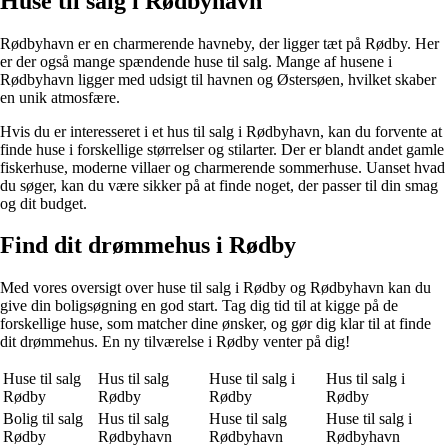
Huse til salg i Rødbyhavn
Rødbyhavn er en charmerende havneby, der ligger tæt på Rødby. Her
er der også mange spændende huse til salg. Mange af husene i
Rødbyhavn ligger med udsigt til havnen og Østersøen, hvilket skaber
en unik atmosfære.
Hvis du er interesseret i et hus til salg i Rødbyhavn, kan du forvente at
finde huse i forskellige størrelser og stilarter. Der er blandt andet gamle
fiskerhuse, moderne villaer og charmerende sommerhuse. Uanset hvad
du søger, kan du være sikker på at finde noget, der passer til din smag
og dit budget.
Find dit drømmehus i Rødby
Med vores oversigt over huse til salg i Rødby og Rødbyhavn kan du
give din boligsøgning en god start. Tag dig tid til at kigge på de
forskellige huse, som matcher dine ønsker, og gør dig klar til at finde
dit drømmehus. En ny tilværelse i Rødby venter på dig!
Huse til salg
Hus til salg
Huse til salg i
Hus til salg i
Rødby
Rødby
Rødby
Rødby
Bolig til salg
Hus til salg
Huse til salg
Huse til salg i
Rødby
Rødbyhavn
Rødbyhavn
Rødbyhavn