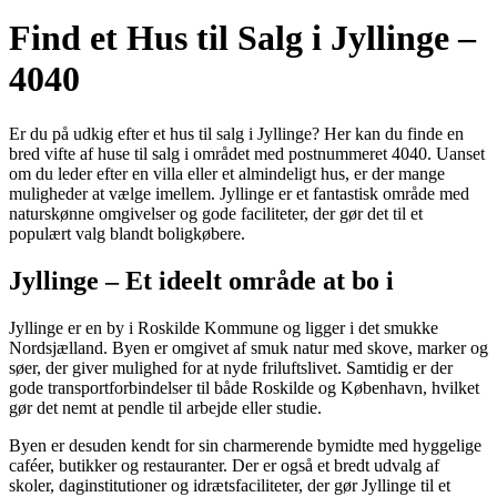
Find et Hus til Salg i Jyllinge –
4040
Er du på udkig efter et hus til salg i Jyllinge? Her kan du finde en
bred vifte af huse til salg i området med postnummeret 4040. Uanset
om du leder efter en villa eller et almindeligt hus, er der mange
muligheder at vælge imellem. Jyllinge er et fantastisk område med
naturskønne omgivelser og gode faciliteter, der gør det til et
populært valg blandt boligkøbere.
Jyllinge – Et ideelt område at bo i
Jyllinge er en by i Roskilde Kommune og ligger i det smukke
Nordsjælland. Byen er omgivet af smuk natur med skove, marker og
søer, der giver mulighed for at nyde friluftslivet. Samtidig er der
gode transportforbindelser til både Roskilde og København, hvilket
gør det nemt at pendle til arbejde eller studie.
Byen er desuden kendt for sin charmerende bymidte med hyggelige
caféer, butikker og restauranter. Der er også et bredt udvalg af
skoler, daginstitutioner og idrætsfaciliteter, der gør Jyllinge til et