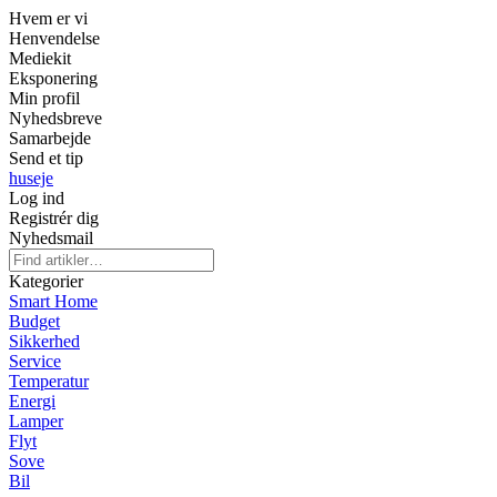
Hvem er vi
Henvendelse
Mediekit
Eksponering
Min profil
Nyhedsbreve
Samarbejde
Send et tip
huseje
Log ind
Registrér dig
Nyhedsmail
Kategorier
Smart Home
Budget
Sikkerhed
Service
Temperatur
Energi
Lamper
Flyt
Sove
Bil