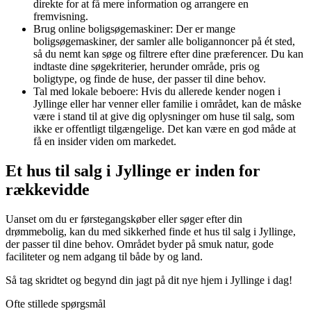
direkte for at få mere information og arrangere en
fremvisning.
Brug online boligsøgemaskiner: Der er mange
boligsøgemaskiner, der samler alle boligannoncer på ét sted,
så du nemt kan søge og filtrere efter dine præferencer. Du kan
indtaste dine søgekriterier, herunder område, pris og
boligtype, og finde de huse, der passer til dine behov.
Tal med lokale beboere: Hvis du allerede kender nogen i
Jyllinge eller har venner eller familie i området, kan de måske
være i stand til at give dig oplysninger om huse til salg, som
ikke er offentligt tilgængelige. Det kan være en god måde at
få en insider viden om markedet.
Et hus til salg i Jyllinge er inden for
rækkevidde
Uanset om du er førstegangskøber eller søger efter din
drømmebolig, kan du med sikkerhed finde et hus til salg i Jyllinge,
der passer til dine behov. Området byder på smuk natur, gode
faciliteter og nem adgang til både by og land.
Så tag skridtet og begynd din jagt på dit nye hjem i Jyllinge i dag!
Ofte stillede spørgsmål