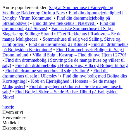
Andre populære artikler:
Salg af Sommerhuse i Fårevejle og
Veddinge Bakker og Ordrup Næs
•
Find din drømmejerlejlighed i
Lyngby, Virum Kommune!
•
Find din drømmelejebolig på
Strandlodsvej!
•
Find dit nye rækkehus i Næstved!
•
Find din
drømmebolig på Stevns!
•
Fantastiske Sommerhuse til Salg i
Slagelse og Stillinge Strand
•
Få et Rækkehus i Rødovre – Se de
mange Muligheder!
•
Sommerhuse til salg ved Salling, Skive og
Limfjorden!
•
Find din drømmebolig i Rønde!
•
Find dit drømmehus
på Boligsiden Kerteminde!
•
Find Drømmehuset: Boliger til Salg i
Dronninglund
•
Villa til Salg i Kastrup – Find dit nye Hjem i 2770!
•
Find din drømmebolig i Støvring: Se de mange huse og villaer til
salg!
•
Find din drømmebolig i Hobro: Hus, Villa og Boliger til Salg
•
Find dit drømme sommerhus til salg i Saltum!
•
Find dit
drømmehus til salg i Ullerslev!
•
Find din nye bolig med Boliga.dks
Kortsøgning!
•
Køb en Ejerlejlighed i Horsens – Se de mange
Muligheder!
•
Find dit nye hjem i Glumsø – Se de mange huse til
salg!
•
Find Bolig i Skive – Se de Bedste Tilbud på Boligsiden
Skive!
huseje
Hvem er vi
Henvendelse
Mediekit
Eksponering