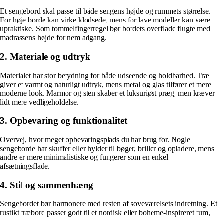
Et sengebord skal passe til både sengens højde og rummets størrelse.
For høje borde kan virke klodsede, mens for lave modeller kan være
upraktiske. Som tommelfingerregel bør bordets overflade flugte med
madrassens højde for nem adgang.
2. Materiale og udtryk
Materialet har stor betydning for både udseende og holdbarhed. Træ
giver et varmt og naturligt udtryk, mens metal og glas tilfører et mere
moderne look. Marmor og sten skaber et luksuriøst præg, men kræver
lidt mere vedligeholdelse.
3. Opbevaring og funktionalitet
Overvej, hvor meget opbevaringsplads du har brug for. Nogle
sengeborde har skuffer eller hylder til bøger, briller og opladere, mens
andre er mere minimalistiske og fungerer som en enkel
afsætningsflade.
4. Stil og sammenhæng
Sengebordet bør harmonere med resten af soveværelsets indretning. Et
rustikt træbord passer godt til et nordisk eller boheme-inspireret rum,