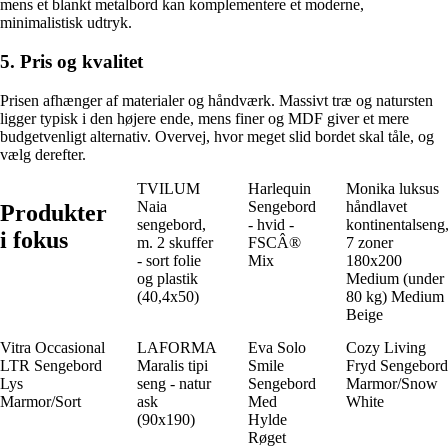
mens et blankt metalbord kan komplementere et moderne,
minimalistisk udtryk.
5. Pris og kvalitet
Prisen afhænger af materialer og håndværk. Massivt træ og natursten
ligger typisk i den højere ende, mens finer og MDF giver et mere
budgetvenligt alternativ. Overvej, hvor meget slid bordet skal tåle, og
vælg derefter.
TVILUM
Harlequin
Monika luksus
Naia
Sengebord
håndlavet
Produkter
sengebord,
- hvid -
kontinentalseng
i fokus
m. 2 skuffer
FSCÂ®
7 zoner
- sort folie
Mix
180x200
og plastik
Medium (under
(40,4x50)
80 kg) Medium
Beige
Vitra Occasional
LAFORMA
Eva Solo
Cozy Living
LTR Sengebord
Maralis tipi
Smile
Fryd Sengebord
Lys
seng - natur
Sengebord
Marmor/Snow
Marmor/Sort
ask
Med
White
(90x190)
Hylde
Røget