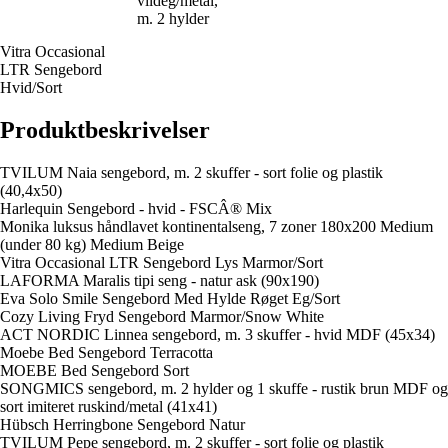
vildeg/metal,
m. 2 hylder
Vitra Occasional
LTR Sengebord
Hvid/Sort
Produktbeskrivelser
TVILUM Naia sengebord, m. 2 skuffer - sort folie og plastik
(40,4x50)
Harlequin Sengebord - hvid - FSCÂ® Mix
Monika luksus håndlavet kontinentalseng, 7 zoner 180x200 Medium
(under 80 kg) Medium Beige
Vitra Occasional LTR Sengebord Lys Marmor/Sort
LAFORMA Maralis tipi seng - natur ask (90x190)
Eva Solo Smile Sengebord Med Hylde Røget Eg/Sort
Cozy Living Fryd Sengebord Marmor/Snow White
ACT NORDIC Linnea sengebord, m. 3 skuffer - hvid MDF (45x34)
Moebe Bed Sengebord Terracotta
MOEBE Bed Sengebord Sort
SONGMICS sengebord, m. 2 hylder og 1 skuffe - rustik brun MDF og
sort imiteret ruskind/metal (41x41)
Hübsch Herringbone Sengebord Natur
TVILUM Pepe sengebord, m. 2 skuffer - sort folie og plastik