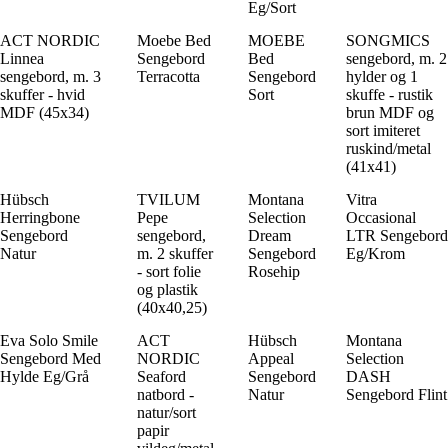
Eg/Sort
ACT NORDIC
Moebe Bed
MOEBE
SONGMICS
Linnea
Sengebord
Bed
sengebord, m. 2
sengebord, m. 3
Terracotta
Sengebord
hylder og 1
skuffer - hvid
Sort
skuffe - rustik
MDF (45x34)
brun MDF og
sort imiteret
ruskind/metal
(41x41)
Hübsch
TVILUM
Montana
Vitra
Herringbone
Pepe
Selection
Occasional
Sengebord
sengebord,
Dream
LTR Sengebord
Natur
m. 2 skuffer
Sengebord
Eg/Krom
- sort folie
Rosehip
og plastik
(40x40,25)
Eva Solo Smile
ACT
Hübsch
Montana
Sengebord Med
NORDIC
Appeal
Selection
Hylde Eg/Grå
Seaford
Sengebord
DASH
natbord -
Natur
Sengebord Flint
natur/sort
papir