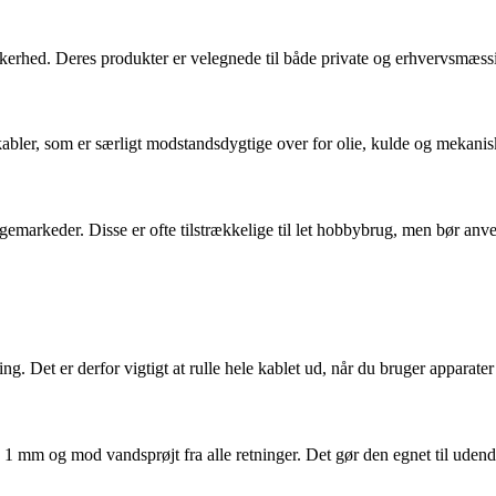
kerhed. Deres produkter er velegnede til både private og erhvervsmæssi
r, som er særligt modstandsdygtige over for olie, kulde og mekanisk s
emarkeder. Disse er ofte tilstrækkelige til let hobbybrug, men bør anv
ng. Det er derfor vigtigt at rulle hele kablet ud, når du bruger apparate
d 1 mm og mod vandsprøjt fra alle retninger. Det gør den egnet til udendø