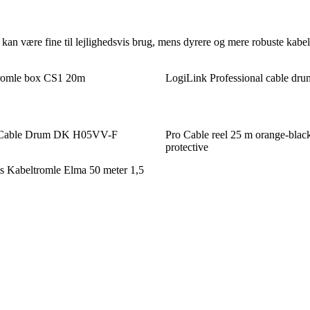
kan være fine til lejlighedsvis brug, mens dyrere og mere robuste kabelt
romle box CS1 20m
LogiLink Professional cable drum
y Cable Drum DK H05VV-F
Pro Cable reel 25 m orange-black
protective
s Kabeltromle Elma 50 meter 1,5