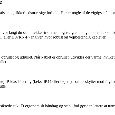
e
ktiske og sikkerhedsmæssige forhold. Her er nogle af de vigtigste faktor
j, hvor langt du skal trække strømmen, og vælg en længde, der dækker b
 eller H07RN-F) angiver, hvor robust og vejrbestandig kablet er.
oprullet og udrullet. Når kablet er oprullet, udvikles der varme, hvilk
llet.
IP-klassificering (f.eks. IP44 eller højere), som beskytter mod fugt og
utte.
krede stik. Et ergonomisk håndtag og stabil fod gør den lettere at tra