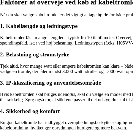
Faktorer at overveje ved køb af kabeltroml
Når du skal vælge kabeltromle, er det vigtigt at tage højde for både pra
1. Kabellængde og ledningstype
Kabeltromler fås i mange længder – typisk fra 10 til 50 meter. Overve
spændingsfald, især ved høj belastning. Ledningstypen (f.eks. H05VV-F
2. Belastning og strømstyrke
Tjek altid, hvor mange watt eller ampere kabeltromlen kan klare – både 
vælge en tromle, der tåler mindst 3.000 watt udrullet og 1.000 watt opru
3. IP-klassificering og anvendelsesområde
Hvis kabeltromlen skal bruges udendørs, skal du vælge en model med høj 
tilstrækkelig. Sørg også for, at stikkene passer til det udstyr, du skal tilsl
4. Sikkerhed og komfort
En god kabeltromle har indbygget overophedningsbeskyttelse og børnesi
kabeloprulning, hvilket gør oprydningen hurtigere og mere bekvem.