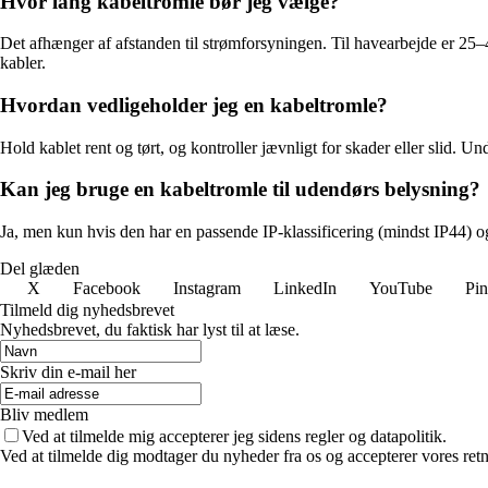
Hvor lang kabeltromle bør jeg vælge?
Det afhænger af afstanden til strømforsyningen. Til havearbejde er 25–
kabler.
Hvordan vedligeholder jeg en kabeltromle?
Hold kablet rent og tørt, og kontroller jævnligt for skader eller slid. Un
Kan jeg bruge en kabeltromle til udendørs belysning?
Ja, men kun hvis den har en passende IP-klassificering (mindst IP44) og
Del glæden
X
Facebook
Instagram
LinkedIn
YouTube
Pin
Tilmeld dig nyhedsbrevet
Nyhedsbrevet, du faktisk har lyst til at læse.
Skriv din e-mail her
Bliv medlem
Ved at tilmelde mig accepterer jeg sidens regler og datapolitik.
Ved at tilmelde dig modtager du nyheder fra os og accepterer vores retn