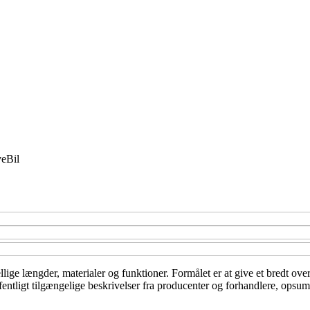
ve
Bil
llige længder, materialer og funktioner. Formålet er at give et bredt ove
entligt tilgængelige beskrivelser fra producenter og forhandlere, opsumm