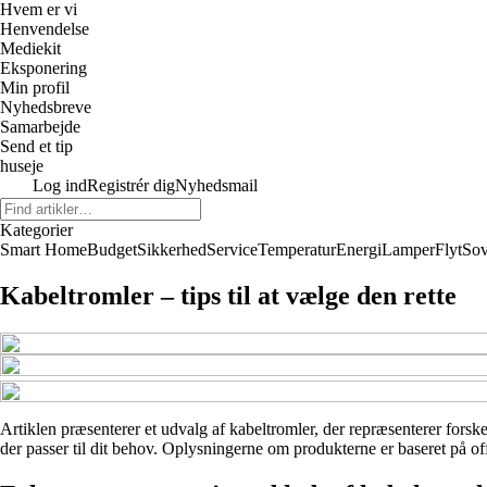
Hvem er vi
Henvendelse
Mediekit
Eksponering
Min profil
Nyhedsbreve
Samarbejde
Send et tip
huseje
Log ind
Registrér dig
Nyhedsmail
Kategorier
Smart Home
Budget
Sikkerhed
Service
Temperatur
Energi
Lamper
Flyt
So
Kabeltromler – tips til at vælge den rette
Artiklen præsenterer et udvalg af kabeltromler, der repræsenterer forske
der passer til dit behov. Oplysningerne om produkterne er baseret på off