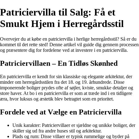
Patriciervilla til Salg: Få et
Smukt Hjem i Herregårdsstil
Overvejer du at købe en patriciervilla i herlige herregårdsstil? Så er du
kommet til det rette sted! Denne artikel vil guide dig gennem processen
og præsentere dig for fordelene ved at investere i en patriciervilla.
Patriciervillaen – En Tidløs Skønhed
En patriciervilla er kendt for sin klassiske og elegante arkitektur, der
minder om herregårdsstilen fra det 18. og 19. århundrede. Disse
imponerende boliger prydes ofte af søjler, kviste, smukke detaljer og
store haver. At bo i en patriciervilla er som at træde ind i en tidligere
æra, hvor luksus og æstetik blev betragtet som en prioritet.
Fordele ved at Vælge en Patriciervilla
Unik karakter: Patriciervillaer er sjældne og unikke boliger, der
skiller sig ud fra andre huses stil og arkitektur.
Plads og rum: Disse villaer er typisk rummelige og byder på