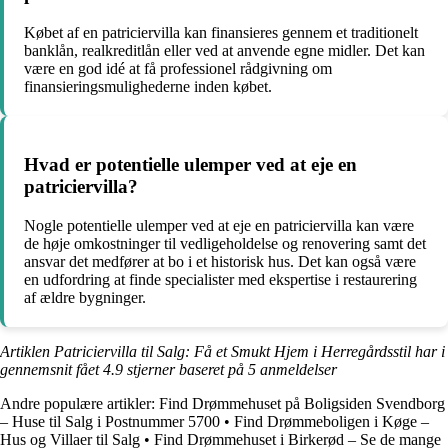
Købet af en patriciervilla kan finansieres gennem et traditionelt
banklån, realkreditlån eller ved at anvende egne midler. Det kan
være en god idé at få professionel rådgivning om
finansieringsmulighederne inden købet.
Hvad er potentielle ulemper ved at eje en
patriciervilla?
Nogle potentielle ulemper ved at eje en patriciervilla kan være
de høje omkostninger til vedligeholdelse og renovering samt det
ansvar det medfører at bo i et historisk hus. Det kan også være
en udfordring at finde specialister med ekspertise i restaurering
af ældre bygninger.
Artiklen Patriciervilla til Salg: Få et Smukt Hjem i Herregårdsstil har i
gennemsnit fået
4.9
stjerner baseret på
5
anmeldelser
Andre populære artikler:
Find Drømmehuset på Boligsiden Svendborg
– Huse til Salg i Postnummer 5700
•
Find Drømmeboligen i Køge –
Hus og Villaer til Salg
•
Find Drømmehuset i Birkerød – Se de mange