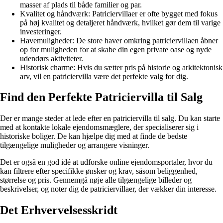
masser af plads til både familier og par.
Kvalitet og håndværk: Patriciervillaer er ofte bygget med fokus
på høj kvalitet og detaljeret håndværk, hvilket gør dem til varige
investeringer.
Havemuligheder: De store haver omkring patriciervillaen åbner
op for muligheden for at skabe din egen private oase og nyde
udendørs aktiviteter.
Historisk charme: Hvis du sætter pris på historie og arkitektonisk
arv, vil en patriciervilla være det perfekte valg for dig.
Find den Perfekte Patriciervilla til Salg
Der er mange steder at lede efter en patriciervilla til salg. Du kan starte
med at kontakte lokale ejendomsmæglere, der specialiserer sig i
historiske boliger. De kan hjælpe dig med at finde de bedste
tilgængelige muligheder og arrangere visninger.
Det er også en god idé at udforske online ejendomsportaler, hvor du
kan filtrere efter specifikke ønsker og krav, såsom beliggenhed,
størrelse og pris. Gennemgå nøje alle tilgængelige billeder og
beskrivelser, og noter dig de patriciervillaer, der vækker din interesse.
Det Erhvervelsesskridt