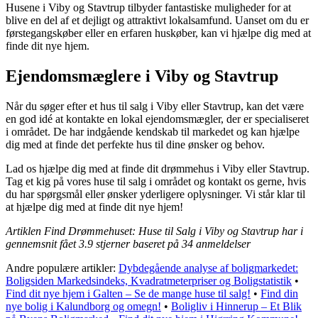
Husene i Viby og Stavtrup tilbyder fantastiske muligheder for at
blive en del af et dejligt og attraktivt lokalsamfund. Uanset om du er
førstegangskøber eller en erfaren huskøber, kan vi hjælpe dig med at
finde dit nye hjem.
Ejendomsmæglere i Viby og Stavtrup
Når du søger efter et hus til salg i Viby eller Stavtrup, kan det være
en god idé at kontakte en lokal ejendomsmægler, der er specialiseret
i området. De har indgående kendskab til markedet og kan hjælpe
dig med at finde det perfekte hus til dine ønsker og behov.
Lad os hjælpe dig med at finde dit drømmehus i Viby eller Stavtrup.
Tag et kig på vores huse til salg i området og kontakt os gerne, hvis
du har spørgsmål eller ønsker yderligere oplysninger. Vi står klar til
at hjælpe dig med at finde dit nye hjem!
Artiklen Find Drømmehuset: Huse til Salg i Viby og Stavtrup har i
gennemsnit fået
3.9
stjerner baseret på
34
anmeldelser
Andre populære artikler:
Dybdegående analyse af boligmarkedet:
Boligsiden Markedsindeks, Kvadratmeterpriser og Boligstatistik
•
Find dit nye hjem i Galten – Se de mange huse til salg!
•
Find din
nye bolig i Kalundborg og omegn!
•
Boligliv i Hinnerup – Et Blik