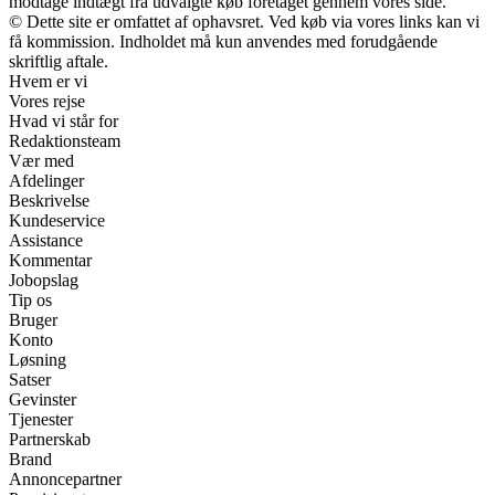
modtage indtægt fra udvalgte køb foretaget gennem vores side.
© Dette site er omfattet af ophavsret. Ved køb via vores links kan vi
få kommission. Indholdet må kun anvendes med forudgående
skriftlig aftale.
Hvem er vi
Vores rejse
Hvad vi står for
Redaktionsteam
Vær med
Afdelinger
Beskrivelse
Kundeservice
Assistance
Kommentar
Jobopslag
Tip os
Bruger
Konto
Løsning
Satser
Gevinster
Tjenester
Partnerskab
Brand
Annoncepartner