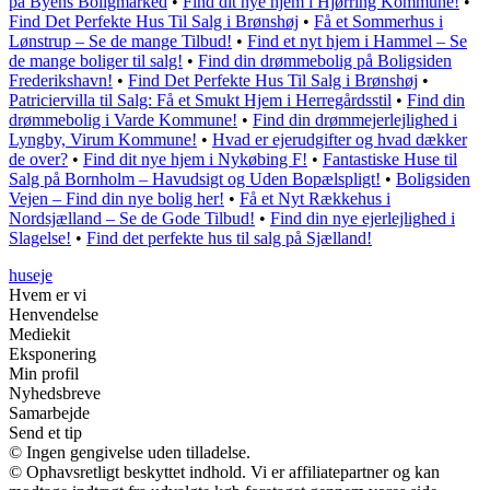
på Byens Boligmarked
•
Find dit nye hjem i Hjørring Kommune!
•
Find Det Perfekte Hus Til Salg i Brønshøj
•
Få et Sommerhus i
Lønstrup – Se de mange Tilbud!
•
Find et nyt hjem i Hammel – Se
de mange boliger til salg!
•
Find din drømmebolig på Boligsiden
Frederikshavn!
•
Find Det Perfekte Hus Til Salg i Brønshøj
•
Patriciervilla til Salg: Få et Smukt Hjem i Herregårdsstil
•
Find din
drømmebolig i Varde Kommune!
•
Find din drømmejerlejlighed i
Lyngby, Virum Kommune!
•
Hvad er ejerudgifter og hvad dækker
de over?
•
Find dit nye hjem i Nykøbing F!
•
Fantastiske Huse til
Salg på Bornholm – Havudsigt og Uden Bopælspligt!
•
Boligsiden
Vejen – Find din nye bolig her!
•
Få et Nyt Rækkehus i
Nordsjælland – Se de Gode Tilbud!
•
Find din nye ejerlejlighed i
Slagelse!
•
Find det perfekte hus til salg på Sjælland!
huseje
Hvem er vi
Henvendelse
Mediekit
Eksponering
Min profil
Nyhedsbreve
Samarbejde
Send et tip
© Ingen gengivelse uden tilladelse.
© Ophavsretligt beskyttet indhold. Vi er affiliatepartner og kan