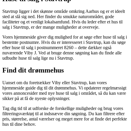
Stavtrup ligger i det skønne område omkring Aarhus og er et ideelt
sted at slå sig ned. Her finder du smukke naturområder, gode
faciliteter og et venligt lokalsamfund. Hvis du leder efter et hus til
salg i Stavtrup, er der mange muligheder at overveje.
Vores hjemmeside giver dig mulighed for at søge efter huse til salg i
bestemte postnumre. Hvis du er interesseret i Stavtrup, kan du søge
efter huse til salg i postnummeret 8260 – dette dækker også
nuværende Viby J. Ved at bruge denne søgning kan du finde alle
udbudte huse til salg lige nu i Stavtrup.
Find dit drømmehus
Uanset om du foretrækker Viby eller Stavtrup, kan vores
hjemmeside guide dig til dit drømmehus. Vi opdaterer regelmæssigt
vores annoncesider med nye huse til salg i området, så du kan være
sikker på at få de nyeste oplysninger.
Tag dig tid til at udforske de forskellige muligheder og brug vores
filtreringsværktøj til at indsnævre din søgning. Du kan filtrere efter
pris, størrelse, antal værelser og meget mere for at finde det perfekte
hus til dine behov.